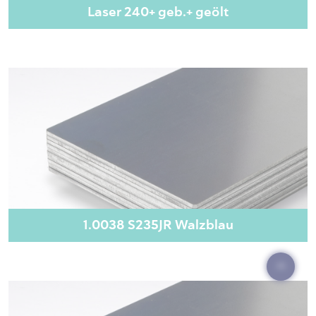
Laser 240+ geb.+ geölt
1.0038 S235JR Walzblau