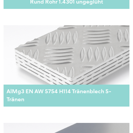
Rund Rohr 1.4301 ungeglüht
AlMg3 EN AW 5754 H114 Tränenblech 5-
Tränen