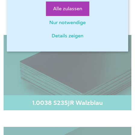
Alle zulassen
Relevante Materialien
Nur notwendige
Details zeigen
1.0038 S235JR Walzblau