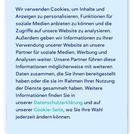
Wir verwenden Cookies, um Inhalte und
Anzeigen zu personalisieren, Funktionen für
Kantenbearbeitung von Stahl
soziale Medien anbieten zu können und die
Zugriffe auf unsere Website zu analysieren.
Um scharfe Kanten an Blechen nach dem
Außerdem geben wir Informationen zu Ihrer
Laserschneiden zu vermeiden und selbst kleinste Grate
Verwendung unserer Website an unsere
zu entfernen, bietet 247TailorSteel bei Bedarf auch
Partner für soziale Medien, Werbung und
eine Kantenbearbeitung als Nachbearbeitungsschritt
Analysen weiter. Unsere Partner führen diese
an. Dies ist u.a. für die Lebensmittelindustrie und für zu
Informationen möglicherweise mit weiteren
beschichtende Materialien unerlässlich. Die
Daten zusammen, die Sie ihnen bereitgestellt
Kantenbearbeitung von Stahl wird auf einer unserer
haben oder die sie im Rahmen Ihrer Nutzung
sechs LISSMAC-Maschinen durchgeführt.
der Dienste gesammelt haben. Weitere
Informationen finden Sie in
unserer
Datenschutzerklärung
und auf
unserer
Cookie-Seite
, wo Sie Ihre Wahl
Kantenbearbeitung bei 247TailorSteel
jederzeit ändern können.