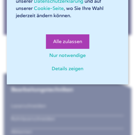
unserer
Datenschutzerklärung
und auf
unserer
Cookie-Seite
, wo Sie Ihre Wahl
jederzeit ändern können.
Open Door-Termin buchen »
Alle zulassen
Nur notwendige
Details zeigen
Bearbeitungstechniken
Laserschneiden
Rohrlaserschneiden
Abkanten