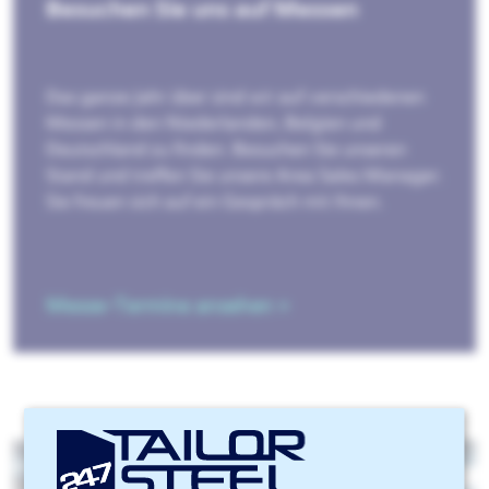
Besuchen Sie uns auf Messen
Das ganze Jahr über sind wir auf verschiedenen
Messen in den Niederlanden, Belgien und
Deutschland zu finden. Besuchen Sie unseren
Stand und treffen Sie unsere Area Sales Manager.
Sie freuen sich auf ein Gespräch mit Ihnen.
Messe-Termine ansehen »