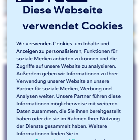
Diese Webseite
verwendet Cookies
Wir verwenden Cookies, um Inhalte und
Anzeigen zu personalisieren, Funktionen für
soziale Medien anbieten zu können und die
Zugriffe auf unsere Website zu analysieren.
Außerdem geben wir Informationen zu Ihrer
Einen Open-Door-Termin buchen
Verwendung unserer Website an unsere
Partner für soziale Medien, Werbung und
Analysen weiter. Unsere Partner führen diese
Wir erhalten regelmäßig Anfragen von Kunden,
Informationen möglicherweise mit weiteren
die einen Blick hinter die Kulissen unserer
Daten zusammen, die Sie ihnen bereitgestellt
Fabriken werfen möchten. Daher organisieren
haben oder die sie im Rahmen Ihrer Nutzung
wir mehrmals im Jahr gerne Termine mit
der Dienste gesammelt haben. Weitere
Führungen.
Informationen finden Sie in