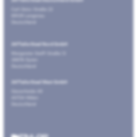
247TailorSteel Deutschland GmbH
Carl-Zeiss-Straße 22
89129 Langenau
Deutschland
247TailorSteel Nord GmbH
Margarete-Steiff-Straße 13
28876 Oyten
Deutschland
247TailorSteel West GmbH
Giesenheide 49
40724 Hilden
Deutschland