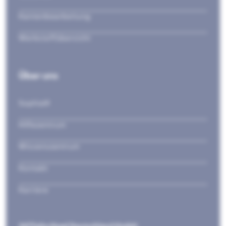
Kantenbearbeitung
Werkstoffübersicht
Über uns
Sophia®
Hilfezentrum
Wissenszentrum
Kontakt
Karriere