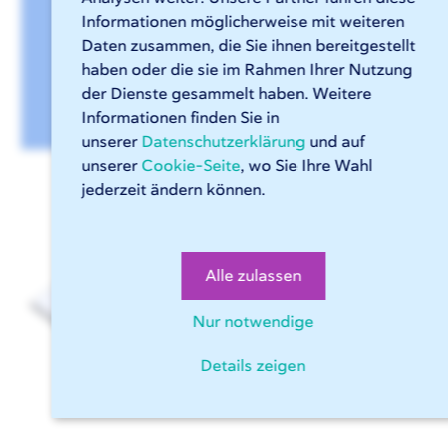
Informationen möglicherweise mit weiteren
Daten zusammen, die Sie ihnen bereitgestellt
haben oder die sie im Rahmen Ihrer Nutzung
der Dienste gesammelt haben. Weitere
Informationen finden Sie in
unserer
Datenschutzerklärung
und auf
unserer
Cookie-Seite
, wo Sie Ihre Wahl
jederzeit ändern können.
Alle zulassen
Nur notwendige
Details zeigen