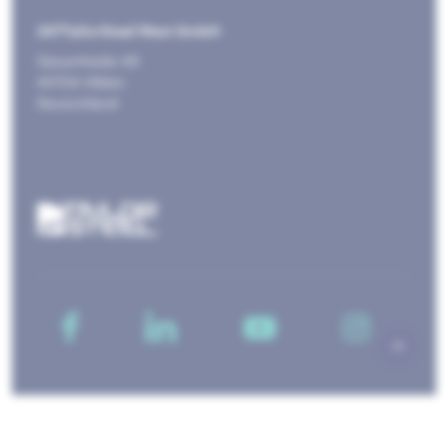
247TailorSteel West GmbH
Giesenheide 49
40724 Hilden
Deutschland
Copyright © 2026, 247TailorSteel Deutschland GmbH -