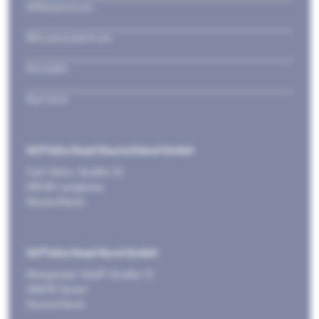
Hilfezentrum
Wissenszentrum
Kontakt
Karriere
247TailorSteel Deutschland GmbH
Carl-Zeiss-Straße 22
89129 Langenau
Deutschland
247TailorSteel Nord GmbH
Margarete-Steiff-Straße 13
28876 Oyten
Deutschland