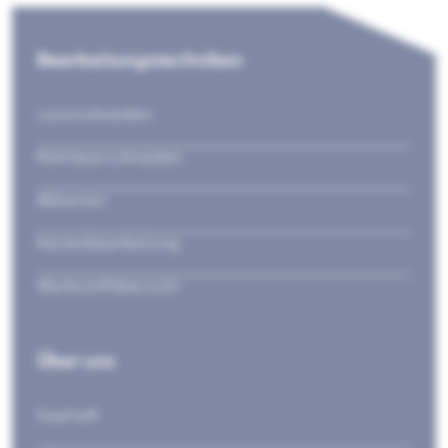
Bearbeitungstechniken
Laserschneiden
Rohrlaserschneiden
Abkanten
Kantenbearbeitung
Werkstoffübersicht
Über uns
Sophia®