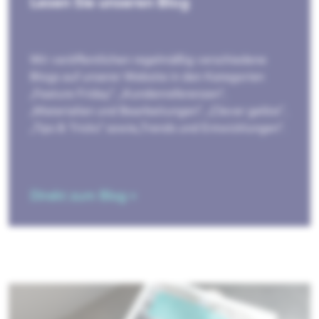
Lesen Sie unseren Blog
Wir veröffentlichen regelmäßig verschiedene
Blogs auf unserer Website in den Kategorien
„Feature Friday“, „Kundenreferenzen“,
„Materialien und Bearbeitungen“, „Clever gelöst",
„Tips & Tricks“ sowie„Trends und Entwicklungen“.
Direkt zum Blog »