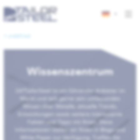
< undefined
Wissenszentrum
247TailorSteel ist ein führender Anbieter im
Markt und teilt gerne sein umfassendes
Wissen über Metalle, aktuelle Trends,
Entwicklungen sowie weitere interessante
Fakten und Tipps mit Ihnen. Diese
Informationen stellen wir Ihnen in Blogs und
White Paper zur Verfügung. Treffen Sie