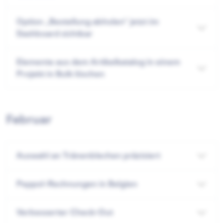
Option „Bestellung abholen“ jetzt im
Dashboard sichtbar
Elemente aus dem Artikelkatalog in einem
Projekt in Bulk löschen
Februar
Auswahl an Tränenblechen präzisiert
Peppol-Rechnungen in Belgien
Verbesserter Check-Out