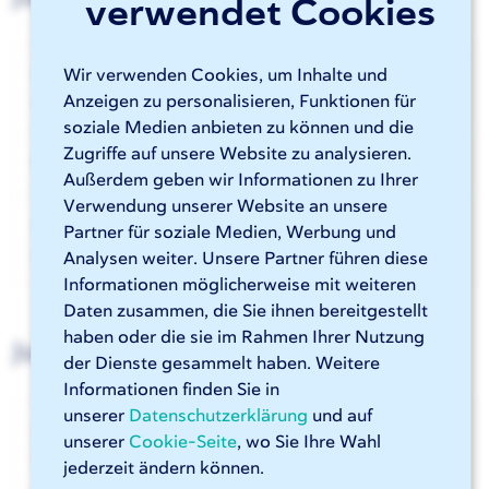
verwendet Cookies
Bevorzugte Einstellungen für die
Wir verwenden Cookies, um Inhalte und
automatische Gravur von Teilenamen
Anzeigen zu personalisieren, Funktionen für
soziale Medien anbieten zu können und die
Zugriffe auf unsere Website zu analysieren.
Einstellung der Unternehmenspräferenzen
Außerdem geben wir Informationen zu Ihrer
Verwendung unserer Website an unsere
Akzeptierte Biegewarnungen werden
Partner für soziale Medien, Werbung und
angezeigt
Analysen weiter. Unsere Partner führen diese
Informationen möglicherweise mit weiteren
Daten zusammen, die Sie ihnen bereitgestellt
haben oder die sie im Rahmen Ihrer Nutzung
Juni
der Dienste gesammelt haben. Weitere
Informationen finden Sie in
unserer
Datenschutzerklärung
und auf
Schweißnahtsetzung
unserer
Cookie-Seite
, wo Sie Ihre Wahl
Schweißnahtpositionierung in Sophia®
jederzeit ändern können.