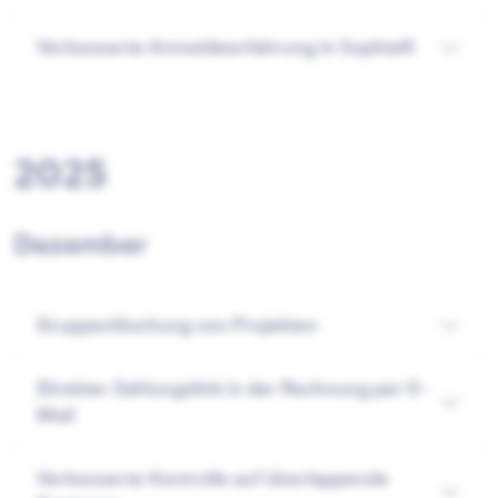
Verbesserte Anmeldeerfahrung in Sophia®
2025
Dezember
Gruppenlöschung von Projekten
Direkter Zahlungslink in der Rechnung per E-
Mail
Verbesserte Kontrolle auf überlappende