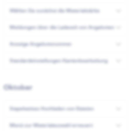
Wählen Sie zunächst die Materialstärke
Meldungen über die Ladezeit von Angeboten
Anzeige Angebotsnummer
Standardeinstellungen Kantenbearbeitung
Oktober
Stapelweises Hochladen von Dateien
Menü zur Materialauswahl erneuert