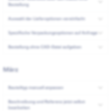
Bestellung
Auswahl der Lieferoptionen vereinfacht
Spezifische Verpackungsoptionen auf Anfrage
Bestellung ohne CAD-Datei aufgeben
März
Bauteiltyp manuell anpassen
Beschreibung und Referenz jetzt selbst
bearbeiten