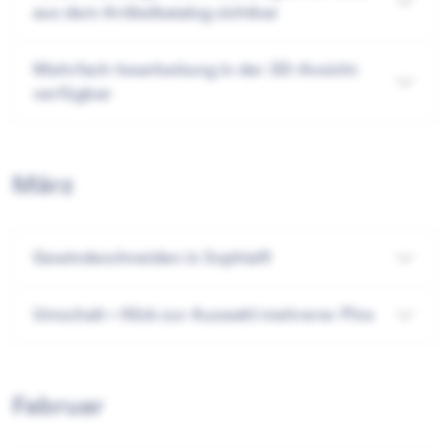
aus dem Artikelkatalog sichtbar
Mehrfach-bearbeitung in der 3D-Ansicht
verfügbar
März
Gewindeschneiden in Sophia®
Umschalt + Klick zur Auswahl mehrerer Pins
Februar