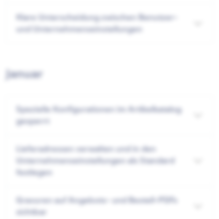
Klare Unterscheidung zwischen Benutzer-
und Unternehmenseinstellungen
Januar
Spezielle Konfigurationen im Artikelkatalog
gesperrt
Lieferadressen verwalten und in den
Unternehmenseinstellungen als Standard
festlegen
Gravuren auf Angebots- und Bestell-PDFs
sichtbar