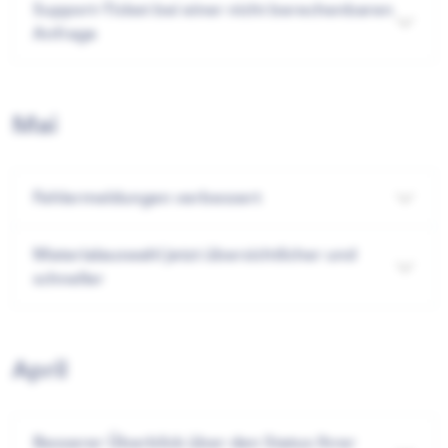
Support-Ticket bei einer nicht berechenbaren
Anfrage
Mai
Fehlermeldungen verbessert
Materialauswahl jetzt übersichtlicher und
schneller
April
Besserer Überblick über den Status Ihrer