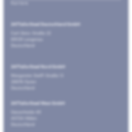
Karriere
247TailorSteel Deutschland GmbH
Carl-Zeiss-Straße 22
89129 Langenau
Deutschland
247TailorSteel Nord GmbH
Margarete-Steiff-Straße 13
28876 Oyten
Deutschland
247TailorSteel West GmbH
Giesenheide 49
40724 Hilden
Deutschland