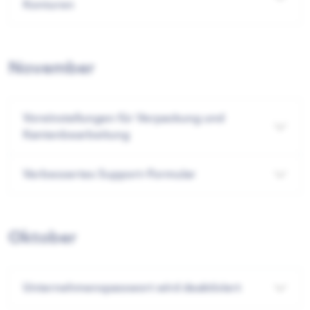
Konturen
November
Voreinstellungen für Verpackung und
Kantenbearbeitung
Verbessertes Support-Formular
Oktober
Unternehmenspasswort wird deaktiviert