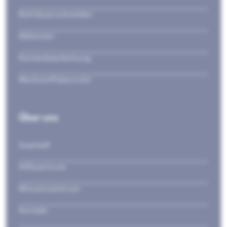
Rohrlaserschneiden
Abkanten
Kantenbearbeitung
Werkstoffübersicht
Über uns
Sophia®
Hilfezentrum
Wissenszentrum
Kontakt