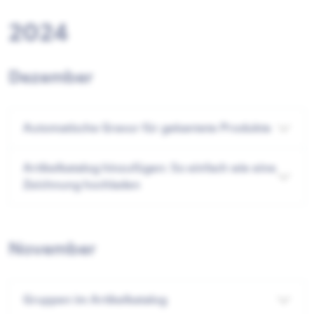
2024
Dezember
Automatische Gravur für gekantete Produkte
Artikelkatalog hinzufügen: So einfach wie eine
Zeichnung hochladen
November
Gruppen im Artikelkatalog