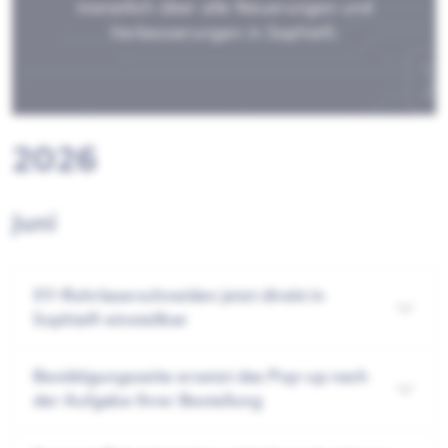
monatlich über alle Neuerungen und
Verbesserungen in Sophia®.
2026
Juni
XY-Rohrlaserschneiden jetzt direkt in
Sophia® einstellbar
Bestätigungsseite ersetzt das Pop-up nach
der Aufgabe Ihrer Bestellung