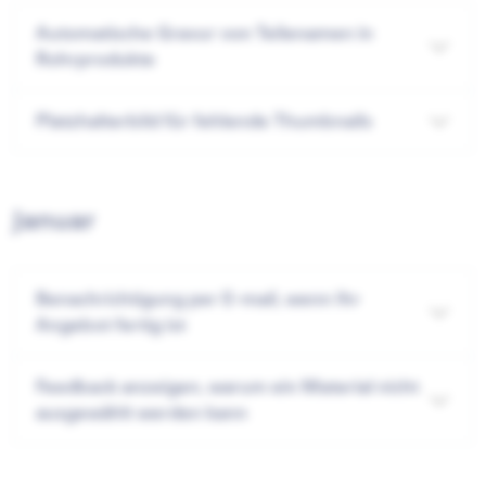
Automatische Gravur von Teilenamen in
Rohrprodukte
Platzhalterbild für fehlende Thumbnails
Januar
Benachrichtigung per E-mail, wenn Ihr
Angebot fertig ist
Feedback anzeigen, warum ein Material nicht
ausgewählt werden kann