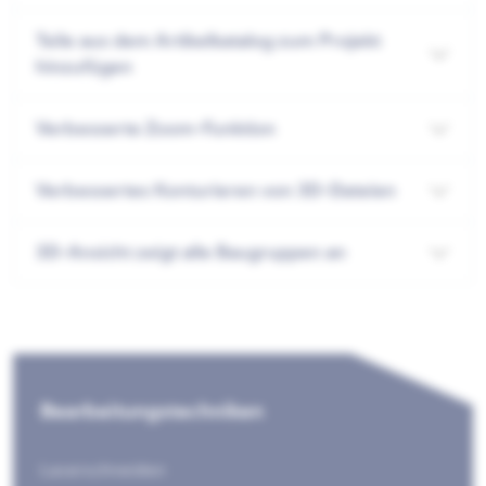
Teile aus dem Artikelkatalog zum Projekt
hinzufügen
Verbesserte Zoom-Funktion
Verbessertes Konturieren von 3D-Dateien
3D-Ansicht zeigt alle Baugruppen an
Bearbeitungstechniken
Laserschneiden