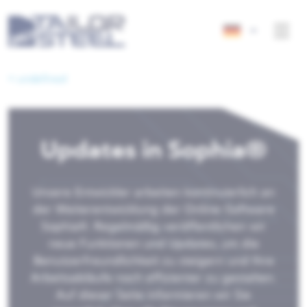
< undefined
Updates in Sophia®
Unsere Entwickler arbeiten kontinuierlich an
der Weiterentwicklung der Online-Software
Sophia®. Regelmäßig veröffentlichen wir
neue Funktionen und Updates, um die
Benutzerfreundlichkeit zu steigern und Ihre
Arbeitsabläufe noch effizienter zu gestalten.
Auf dieser Seite informieren wir Sie