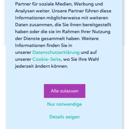
Partner für soziale Medien, Werbung und
eine neue Anfrage starten. Laden Sie Ihre STEP-,
Analysen weiter. Unsere Partner führen diese
DWG/DXF- oder TUB-Datei hoch. Sophia®
Informationen möglicherweise mit weiteren
erkennt die Teile in den Baugruppen und prüft sie
Daten zusammen, die Sie ihnen bereitgestellt
auf Herstellbarkeit.
haben oder die sie im Rahmen Ihrer Nutzung
der Dienste gesammelt haben. Weitere
Informationen finden Sie in
unserer
Datenschutzerklärung
und auf
unserer
Cookie-Seite
, wo Sie Ihre Wahl
jederzeit ändern können.
Wir helfen Ihnen gerne!
Alle zulassen
Nur notwendige
Möchten Sie mehr über das Laserschneiden oder
Abkanten von Produkten bei 247TailorSteel
Details zeigen
erfahren? Kontaktieren Sie uns für eine