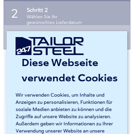
Schritt 2
2
Wählen Sie Ihr
gewünschtes Lieferdatum
Schritt 3
3
Erhalten Sie Ihr Angebot
innerhalb von 1 Minute
Diese Webseite
Loggen Sie sich ein und
laden ihre Datei hoch
verwendet Cookies
Mit Sophia® bestellen Sie bei 247TailorSteel
Wir verwenden Cookies, um Inhalte und
einfach und schnell maßgeschneiderte
Anzeigen zu personalisieren, Funktionen für
Metallprodukte. Gehen Sie zu Ihrem
Sophia®-
soziale Medien anbieten zu können und die
Dashboard
und melden Sie sich mit Ihren eigenen
Zugriffe auf unsere Website zu analysieren.
Außerdem geben wir Informationen zu Ihrer
Zugangsdaten an. In Sophia® können Sie an
Verwendung unserer Website an unsere
einem bestehenden Projekt weiterarbeiten oder