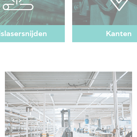
slasersnijden
Kanten