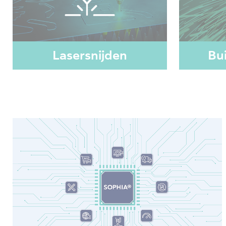
Lasersnijden
Bui