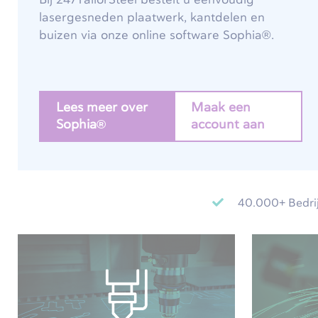
lasergesneden plaatwerk, kantdelen en
buizen via onze online software Sophia®.
Lees meer over
Maak een
Sophia®
account aan
40.000+ Bedrij