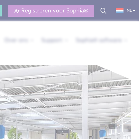
Registreren voor Sophia®
NL
Over ons
Support
Sophia® software