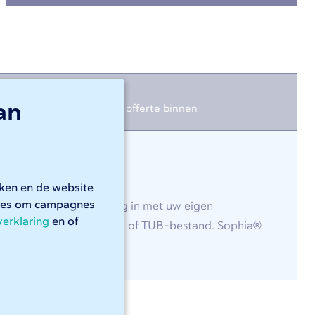
Stap 3
3
an
Ontvang uw offerte binnen
1 minuut
rken en de website
kies om campagnes
phia®-dashboard
en log in met uw eigen
verklaring
en of
load uw STEP-, DWG/DXF- of TUB-bestand. Sophia®