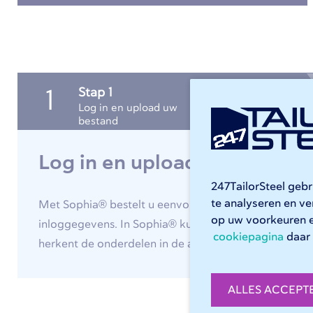
Stap 1
1
Log in en upload uw
bestand
Log in en upload uw bestan
247TailorSteel geb
te analyseren en v
Met Sophia® bestelt u eenvoudig en snel op maat ge
op uw voorkeuren 
inloggegevens. In Sophia® kunt u verder werken aa
cookiepagina
daar 
herkent de onderdelen in de assemblies en controle
ALLES ACCEPT