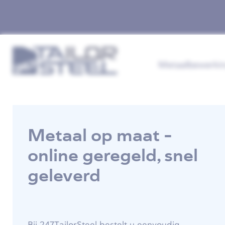
Metaalbewerki
Metaal op maat -
online geregeld, snel
geleverd
Bij 247TailorSteel bestelt u eenvoudig