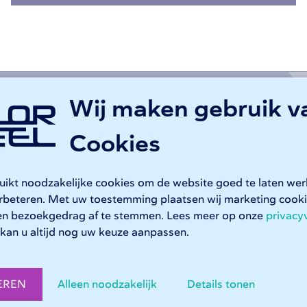
Stap 2
2
Wij maken gebruik v
Selecteer uw gewenste
leverdatum
Cookies
d
ruikt noodzakelijke cookies om de website goed te laten we
erbeteren. Met uw toestemming plaatsen wij marketing coo
maakte metalen producten bij 247TailorSteel. Ga naar uw
So
en bezoekgedrag af te stemmen. Lees meer op onze
privacy
n een bestaand project of een nieuwe aanvraag starten. Up
kan u altijd nog uw keuze aanpassen.
ert deze op maakbaarheid.
EREN
Alleen noodzakelijk
Details tonen