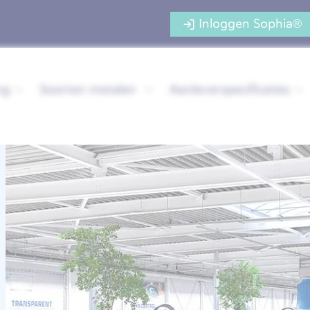
Inloggen Sophia®
ng
Soorten metalen
Aanleverspecificaties