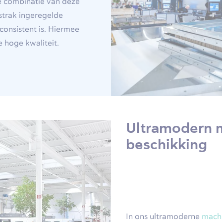
e combinatie van deze
strak ingeregelde
consistent is. Hiermee
 hoge kwaliteit.
Ultramodern 
beschikking
In ons ultramoderne
mach