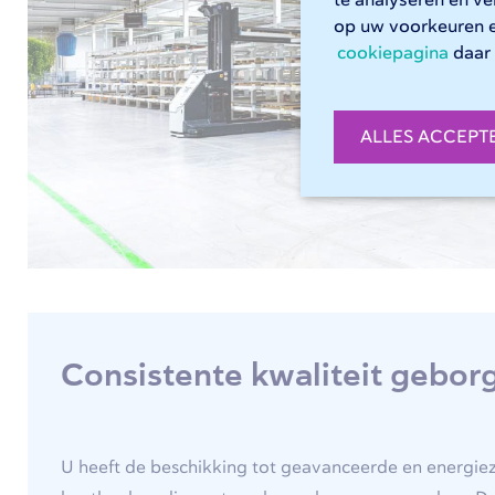
te analyseren en v
op uw voorkeuren 
cookiepagina
daar 
ALLES ACCEPT
Consistente kwaliteit gebor
U heeft de beschikking tot geavanceerde en energiezu