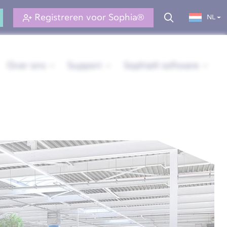
Registreren voor Sophia®
NL
Over ons
Support
Sophia® software