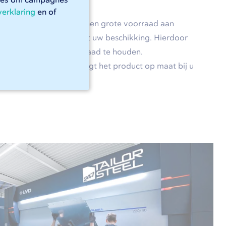
kies om campagnes
verklaring
en of
ailorSteel, dan heeft u een grote voorraad aan
aal, RVS en aluminium tot uw beschikking. Hierdoor
l in te kopen en op voorraad te houden.
 ook verleden tijd. U krijgt het product op maat bij u