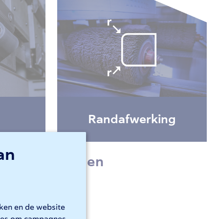
Randafwerking
an
inkoopkosten en
en
rken en de website