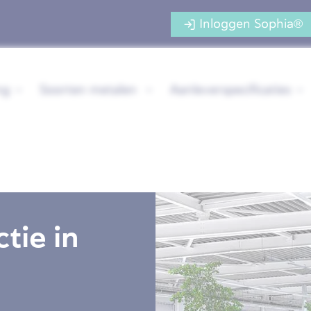
Inloggen Sophia®
ng
Soorten metalen
Aanleverspecificaties
tie in