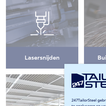
Lasersnijden
Bui
247TailorSteel geb