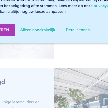
erbeteren. Met uw toestemming plaatsen wij marketing coo
en bezoekgedrag af te stemmen. Lees meer op onze
privacy
Wanneer u kiest voor 247T
kan u altijd nog uw keuze aanpassen.
materiaalsoorten zoals st
hoeft u niet zelf materiaa
EREN
Alleen noodzakelijk
Details tonen
Productieafval afvoeren is
geleverd.
gd
inige lasersnijders en