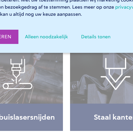
erbeteren. Met uw toestemming plaatsen wij marketing coo
 dan contact op met onze
Customer Service
. We helpen u gra
en bezoekgedrag af te stemmen. Lees meer op onze
privacy
kan u altijd nog uw keuze aanpassen.
EREN
Alleen noodzakelijk
Details tonen
 buislasersnijden
Staal kant