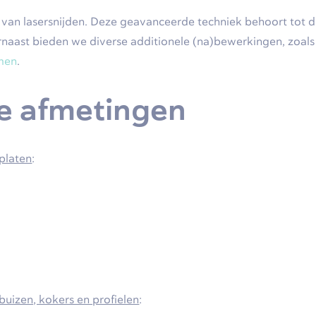
n lasersnijden. Deze geavanceerde techniek behoort tot de
rnaast bieden we diverse additionele (na)bewerkingen, zoal
men
.
e afmetingen
 platen
:
 buizen, kokers en profielen
: