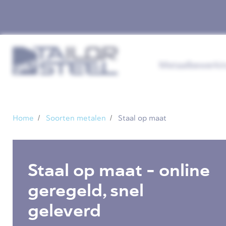
Metaalbewerki
Home
Soorten metalen
Staal op maat
Staal op maat - online
geregeld, snel
geleverd