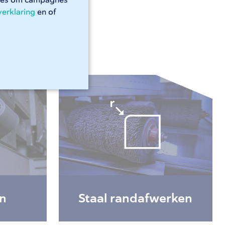
kies om campagnes
ag verder.
verklaring
en of
en
Staal randafwerken