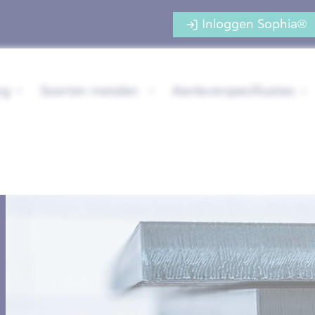
Inloggen Sophia®
ng
Soorten metalen
Aanleverspecificaties