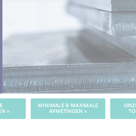
E
MINIMALE & MAXIMALE
ONZE
N »
AFMETINGEN »
TO