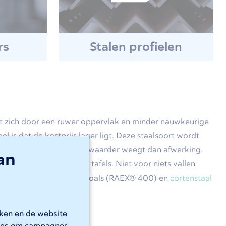
rs
Stalen profielen
 zich door een ruwer oppervlak en minder nauwkeurige
el is dat de kostprijs lager ligt. Deze staalsoort wordt
singen waar stevigheid zwaarder weegt dan afwerking.
an
rstellen en poten voor tafels. Niet voor niets vallen
en S355),
slijtvast staal
zoals (RAEX® 400) en
cortenstaal
rken en de website