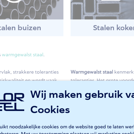
talen buizen
Stalen koke
s
warmgewalst staal
.
lak, strakkere toleranties
Warmgewalst staal
kenmerkt
iskwaliteit en wordt vaak
toleranties. Het grote voorde
n automobiele industrie.
veelal gebruikt voor toepas
Wij maken gebruik v
n heeft u de keuze uit
Denk daarbij aan frames, onde
zoals Sendzimir en
constructiestaal
(zoals S235 
Cookies
(zoals Cor-Ten A) hieronder.
ruikt noodzakelijke cookies om de website goed te laten we
staal bewerken
.