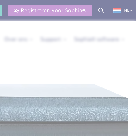
Registreren voor Sophia®
NL
Over ons
Support
Sophia® software