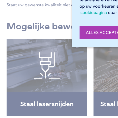
te analyseren en v
Staat uw gewenste kwaliteit niet op deze pagina? Neem
op uw voorkeuren 
cookiepagina
daar 
Mogelijke bewerkingen
ALLES ACCEPT
Staal lasersnijden
Staal