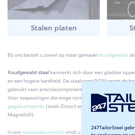
Stalen platen
S
Bij ons bestelt u zowel op maat gemaakt
koudgewalst
al
Koudgewalst staal
kenmerkt zich door een gladder opperv
en een hogere hardheid. De staalsoort DC01 vormt de bas
gebruikt voor precisiecomponenten in de machinebouw e
Voor toepassingen die enige corrosiebestendigheid vrage
gegalvaniseerde
(zoals Zincor) en
verzinkte kwaliteiten
(
Magnelis®).
247TailorSteel geb
In ons
materiaaloverzicht
vindt u alle soorten die we van