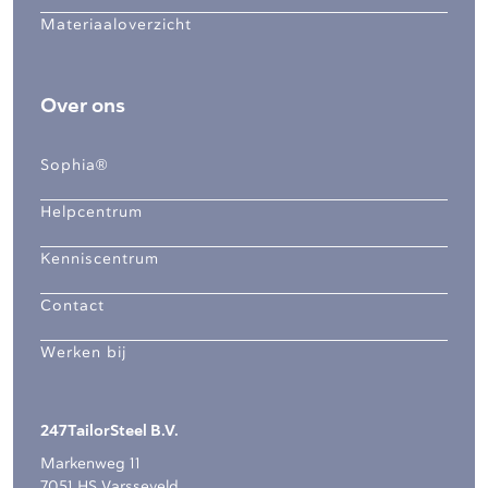
Materiaaloverzicht
Over ons
Sophia®
Helpcentrum
Kenniscentrum
Contact
Werken bij
247TailorSteel B.V.
Markenweg 11
7051 HS Varsseveld