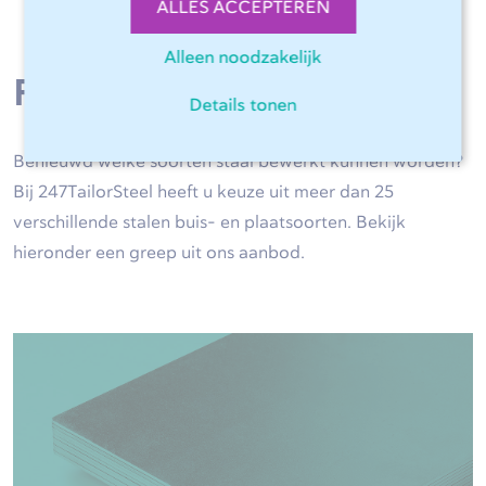
ALLES ACCEPTEREN
Alleen noodzakelijk
Ruime keuze uit staal
Details tonen
Benieuwd welke soorten staal bewerkt kunnen worden?
Bij 247TailorSteel heeft u keuze uit meer dan 25
verschillende stalen buis- en plaatsoorten. Bekijk
hieronder een greep uit ons aanbod.