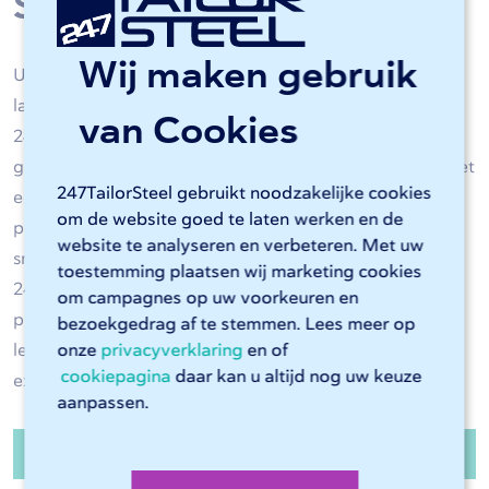
Staal bewerken
Wij maken gebruik
Uw staal wordt bewerkt door de hoogwaardige
lasersnijmachines en CNC-kantbanken van
van Cookies
247TailorSteel. Dankzij kunstmatige intelligentie en
geschoolde operators worden alle staalbewerkingen met
247TailorSteel gebruikt noodzakelijke cookies
een grote nauwkeurigheid uitgevoerd en is uw stalen
om de website goed te laten werken en de
product van hoge kwaliteit. Laat het staal op maat
website te analyseren en verbeteren. Met uw
snijden en naar wens kanten in de juiste vorm. Benut
toestemming plaatsen wij marketing cookies
247TailorSteel als verlengstuk van uw eigen
om campagnes op uw voorkeuren en
productieafdeling. Profiteer van een hoge
bezoekgedrag af te stemmen. Lees meer op
onze
privacyverklaring
en of
leverbetrouwbaarheid en hoogwaardige producten
cookiepagina
daar kan u altijd nog uw keuze
exact op maat.
aanpassen.
Stalen platen en buizen bestellen