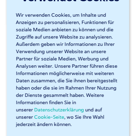
Zum
Gewindeschneiden
verwenden wir
Wir verwenden Cookies, um Inhalte und
Gewindeschneidmaschinen, mit denen Gewinde
Anzeigen zu personalisieren, Funktionen für
von M3 bis M24 präzise geschnitten werden
soziale Medien anbieten zu können und die
können. Diese Maschinen sorgen für einen
Zugriffe auf unsere Website zu analysieren.
kontrollierten und geraden
Außerdem geben wir Informationen zu Ihrer
Gewindeschneidprozess bei verschiedenen
Verwendung unserer Website an unsere
Materialien und Dicken. Dies erhöht die
Partner für soziale Medien, Werbung und
Analysen weiter. Unsere Partner führen diese
Zuverlässigkeit der Passung und bietet direkte
Informationen möglicherweise mit weiteren
Montagebereitschaft.
Daten zusammen, die Sie ihnen bereitgestellt
haben oder die sie im Rahmen Ihrer Nutzung
der Dienste gesammelt haben. Weitere
Informationen finden Sie in
unserer
Datenschutzerklärung
und auf
unserer
Cookie-Seite
, wo Sie Ihre Wahl
jederzeit ändern können.