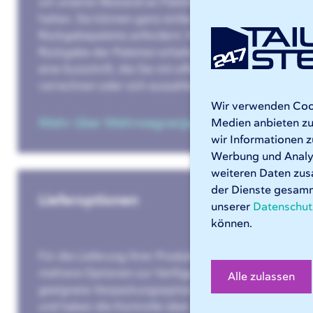
um unseren Bestand an Paletten aktuell zu
halten. Sie können ganz einfach eine
Rückgabepalette anfordern. Nach der
Rückgabe der Paletten erhalten Sie von uns
eine Gutschrift, die Sie mit offenen Rechnungen
verrechnen oder sich auszahlen lassen können.
Wir verwenden Cooki
Mehr über Mehrwegverpackungen »
Medien anbieten zu
wir Informationen z
Werbung und Analys
weiteren Daten zus
der Dienste gesamm
Lieferoptionen
unserer
Datenschut
können.
Für die Lieferung Ihrer Produkte stehen Ihnen
mehrere Optionen zur Verfügung. Sie können
Alle zulassen
geeignete Verpackungsoptionen auswählen
und haben die Kontrolle über die Lieferung. Sie