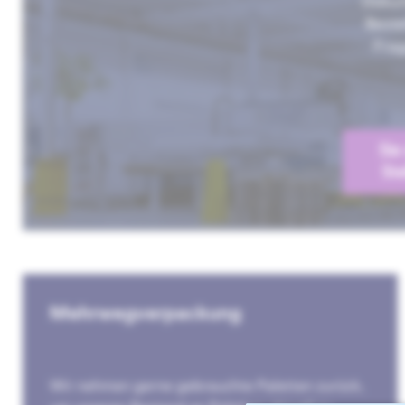
Dokum
Beste
Frag
Sie
Ste
Mehrwegverpackung
Wir nehmen gerne gebrauchte Paletten zurück,