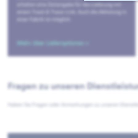
erhalten eine Zeitangabe für die Lieferung mit
einem Track & Trace-Link. Auch die Abholung in
einer Fabrik ist möglich.
Mehr über Lieferoptionen »
Fragen zu unseren Dienstleist
Haben Sie Fragen oder Anmerkungen zu unseren Dienstle