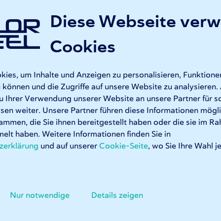
auf einer Seite zusammengestellt. Haben Sie
eine Frage zu Sophia®, zu Zeichnungen, zum
Diese Webseite ver
Betrieb, zu finanziellen Angelegenheiten oder
eine andere Frage? Stellen Sie Ihre Frage in
Cookies
unserem Hilfezentrum und finden Sie direkt Ihre
Antwort.
es, um Inhalte und Anzeigen zu personalisieren, Funktionen
 können und die Zugriffe auf unsere Website zu analysiere
Zum Hilfezentrum gehen »
u Ihrer Verwendung unserer Website an unsere Partner für s
en weiter. Unsere Partner führen diese Informationen mögl
ammen, die Sie ihnen bereitgestellt haben oder die sie im R
elt haben. Weitere Informationen finden Sie in
Downloads
zerklärung
und auf unserer
Cookie-Seite
, wo Sie Ihre Wahl j
Hier finden Sie verschiedene Dokumente, die
Sie bei der Bestellung von Produkten
Nur notwendige
Details zeigen
unterstützen. Es stehen verschiedene
Handbücher und Hilfsmittel zur Verfügung. Zum