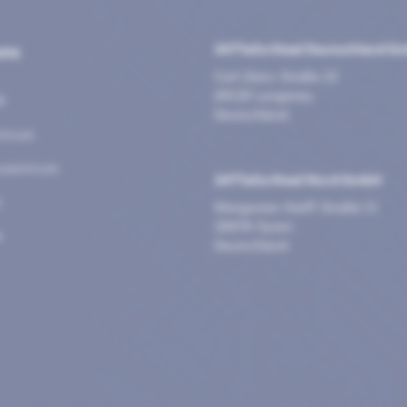
uns
247TailorSteel Deutschland 
Carl-Zeiss-Straße 22
89129 Langenau
®
Deutschland
ntrum
szentrum
247TailorSteel Nord GmbH
t
Margarete-Steiff-Straße 13
28876 Oyten
e
Deutschland