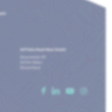
GmbH
247TailorSteel West GmbH
Giesenheide 49
40724 Hilden
Deutschland