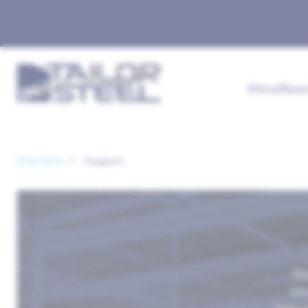
Metallbea
Startseite
Support
We
Unt