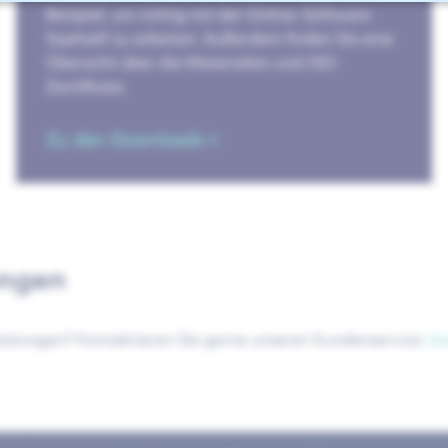
Beispiel, um richtig mit der Online-Software
Sophia® zu arbeiten. Außerdem finden Sie eine
Übersicht über die Materialien und ISO-
Zertifikate.
Zu den Downloads »
ungen
istungen? Kontaktieren Sie gerne unseren Kundenservice
üb