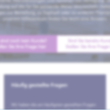
ente, Dienstleistungen und Optionen zur Verfügung, u
llung auf die für Sie passende Weise abzuwickeln. Hab
en zur Bestellung, zu Sophia® oder zu anderen Theme
unserem Hilfezentrum finden Sie leicht eine Antwort.
next
 sind noch kein Kunde?
Sind Sie bereits Kun
llen Sie Ihre Frage hier
Stellen Sie Ihre Frage
Häufig gestellte Fragen
Wir haben die am häufigsten gestellten Fragen