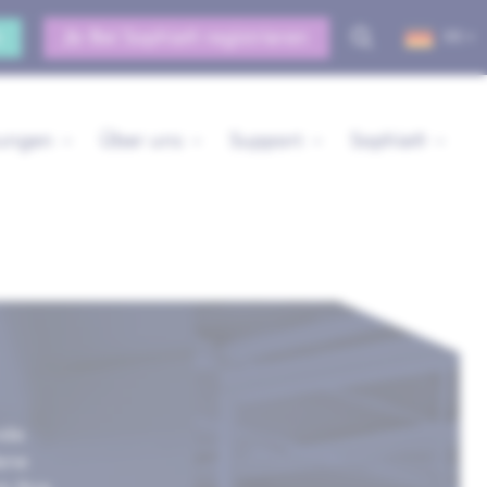
n
Bei Sophia® registrieren
DE
rungen
Über uns
Support
Sophia®
nde
dene