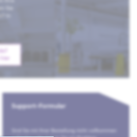
m Ihre
en Sie
n? In
de?
 hier
Support-Formular
Sind Sie mit Ihrer Bestellung nicht vollkommen