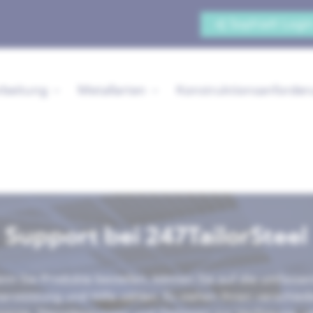
Sophia® Logi
rbeitung
Metallarten
Konstruktionsanforde
Support bei 247TailorSteel
nn Sie Produkte bestellen, können Sie auf die umfasse
erstützung und Hilfe zählen. Es stehen Ihnen verschie