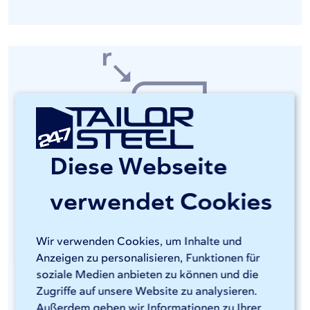
Diese Webseite
Kantenbearbeitung von Stahl
verwendet Cookies
Um scharfe Kanten an Blechen nach dem
Laserschneiden zu vermeiden und selbst kleinste Grate
Wir verwenden Cookies, um Inhalte und
zu entfernen, bietet 247TailorSteel bei Bedarf auch
Anzeigen zu personalisieren, Funktionen für
eine Kantenbearbeitung als Nachbearbeitungsschritt
soziale Medien anbieten zu können und die
an. Dies ist u.a. für die Lebensmittelindustrie und für zu
Zugriffe auf unsere Website zu analysieren.
beschichtende Materialien unerlässlich. Die
Außerdem geben wir Informationen zu Ihrer