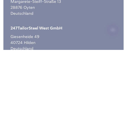
Margarete-Steiff-Straße 13
28876 Oyten
Deutschland
247TailorSteel West GmbH
Giesenheide 49
40724 Hilden
Deutschland