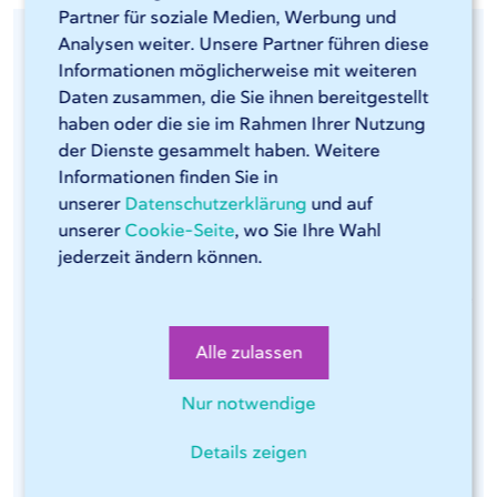
Partner für soziale Medien, Werbung und
Analysen weiter. Unsere Partner führen diese
Informationen möglicherweise mit weiteren
Daten zusammen, die Sie ihnen bereitgestellt
haben oder die sie im Rahmen Ihrer Nutzung
der Dienste gesammelt haben. Weitere
Informationen finden Sie in
unserer
Datenschutzerklärung
und auf
Kantenbearbeitung von Stahl
unserer
Cookie-Seite
, wo Sie Ihre Wahl
jederzeit ändern können.
Um scharfe Kanten an Blechen nach dem
Laserschneiden zu vermeiden und selbst kleinste Grate
zu entfernen, bietet 247TailorSteel bei Bedarf auch
Alle zulassen
eine Kantenbearbeitung als Nachbearbeitungsschritt
an. Dies ist u.a. für die Lebensmittelindustrie und für zu
Nur notwendige
beschichtende Materialien unerlässlich. Die
Kantenbearbeitung von Stahl wird auf einer unserer
Details zeigen
sechs LISSMAC-Maschinen durchgeführt.