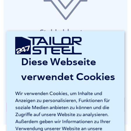
Stahl abkanten
Unsere LVD-ToolCell-Abkantpressen sind vollständig
CNC-gesteuert und eignen sich gut für genau die
Diese Webseite
komplexeren Biegearbeiten. Stahlbleche werden in
allen gängigen Winkeln gebogen und die
verwendet Cookies
Rückfederungskorrektur sorgt für genaues Arbeiten,
wie Sie es von 247TailorSteel erwarten.
Wir verwenden Cookies, um Inhalte und
Anzeigen zu personalisieren, Funktionen für
Abkanten bei 247TailorSteel
soziale Medien anbieten zu können und die
Zugriffe auf unsere Website zu analysieren.
Außerdem geben wir Informationen zu Ihrer
Verwendung unserer Website an unsere