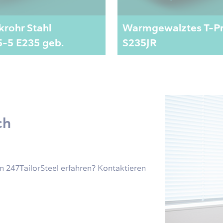
rohr Stahl
Warmgewalztes T-Pr
-5 E235 geb.
S235JR
ch
 247TailorSteel erfahren? Kontaktieren