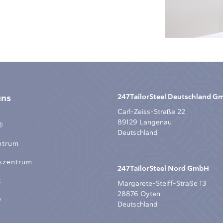
uns
247TailorSteel Deutschland 
Carl-Zeiss-Straße 22
89129 Langenau
®
Deutschland
ntrum
szentrum
247TailorSteel Nord GmbH
t
Margarete-Steiff-Straße 13
28876 Oyten
e
Deutschland