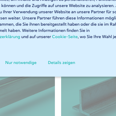
iterungen für Ihre interne Produktion oder Montage. Diese R
 können und die Zugriffe auf unsere Website zu analysiere
teckigen und quadratischen Stahlrohre mit Leichtigkeit.
u Ihrer Verwendung unserer Website an unsere Partner für s
en weiter. Unsere Partner führen diese Informationen mögl
ammen, die Sie ihnen bereitgestellt haben oder die sie im R
ohrlaserschneiden bei 247TailorSteel
elt haben. Weitere Informationen finden Sie in
zerklärung
und auf unserer
Cookie-Seite
, wo Sie Ihre Wahl j
Relevante Materialien
Nur notwendige
Details zeigen