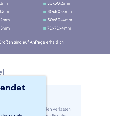
x3mm
50x50x5mm
3.5mm
60x60x3mm
x2mm
60x60x4mm
x3mm
70x70x4mm
rößen sind auf Anfrage erhältlich
el
wendet
idertes Rohrlaserschneiden verlassen.
d Schnelligkeit und bieten flexible
 für soziale