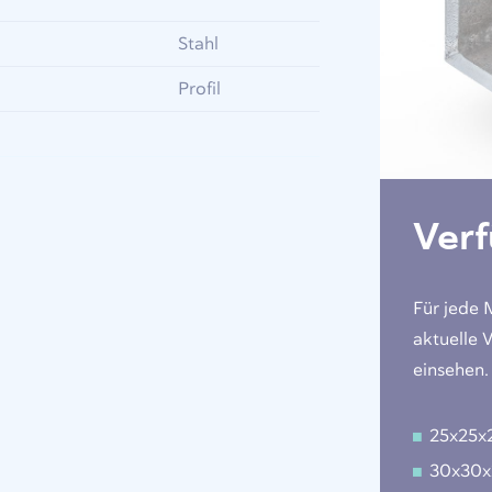
Stahl
Profil
Ver
Für jede 
aktuelle 
einsehen.
25x25
30x30