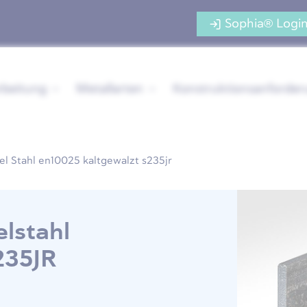
Sophia® Logi
rbeitung
Metallarten
Konstruktionsanforde
el Stahl en10025 kaltgewalzt s235jr
elstahl
235JR