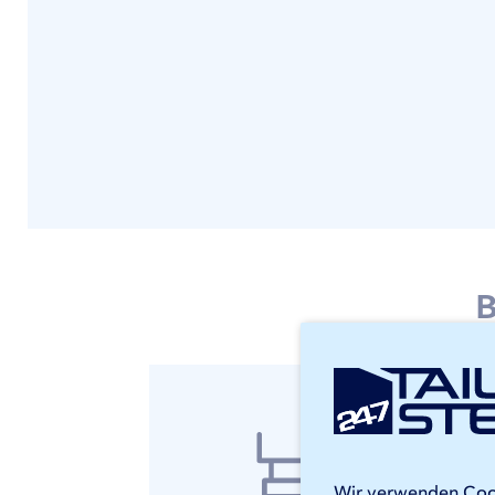
B
St
Bei 
Unse
Wir verwenden Cooki