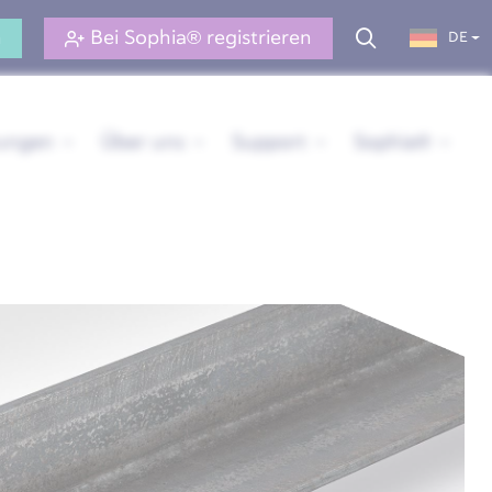
n
Bei Sophia® registrieren
DE
rungen
Über uns
Support
Sophia®