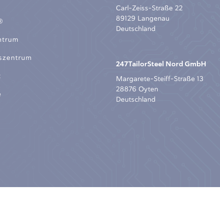
Carl-Zeiss-Straße 22
89129 Langenau
®
Deutschland
ntrum
szentrum
247TailorSteel Nord GmbH
t
Margarete-Steiff-Straße 13
28876 Oyten
e
Deutschland
teel Deutschland GmbH -
Sitemap
-
Impressum
-
Datenschut