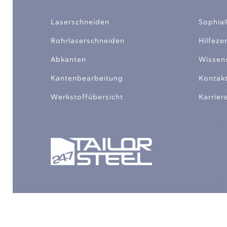
Laserschneiden
Sophia
Rohrlaserschneiden
Hilfeze
Abkanten
Wissen
Kantenbearbeitung
Kontak
Werkstoffübersicht
Karrier
Copyright © 2026, 247TailorS