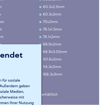
m
60.3x2.5mm
m
60.3x3mm
mm
70x2mm
m
76.1x1.5mm
mm
76.1x2mm
m
88.9x2mm
wendet
.5mm
88.9x3.05mm
mm
101.6x2mm
mm
114.3x2mm
m
168.3x3mm
 für soziale
mm
n. Außerdem geben
oziale Medien,
rößen sind auf Anfrage erhältlich
icherweise mit
ahmen Ihrer Nutzung