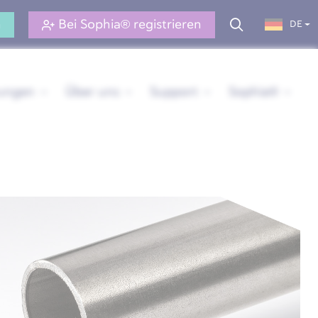
n
Bei Sophia® registrieren
DE
rungen
Über uns
Support
Sophia®