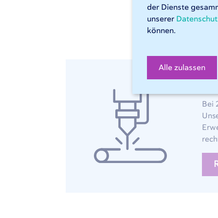
der Dienste gesamm
unserer
Datenschut
B
können.
Alle zulassen
Ed
Bei 
Unse
Erwe
rech
R