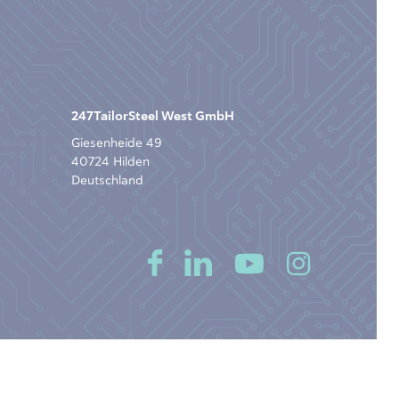
247TailorSteel West GmbH
Giesenheide 49
40724 Hilden
Deutschland
z
-
AGB
-
Cookie-Einstellungen