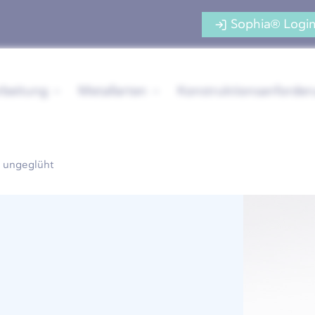
Sophia® Logi
rbeitung
Metallarten
Konstruktionsanforde
 ungeglüht