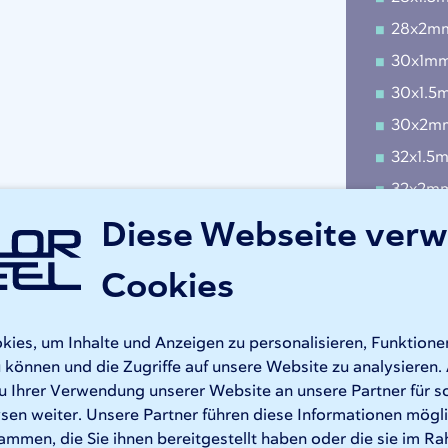
28x2m
30x1m
30x1.5
30x2m
32x1.5
32x2m
Diese Webseite ver
33.7x1
33.7x2
Cookies
35x1.5
35x2m
es, um Inhalte und Anzeigen zu personalisieren, Funktionen
38x1.5
 können und die Zugriffe auf unsere Website zu analysiere
u Ihrer Verwendung unserer Website an unsere Partner für s
*Andere G
en weiter. Unsere Partner führen diese Informationen mögl
ammen, die Sie ihnen bereitgestellt haben oder die sie im R