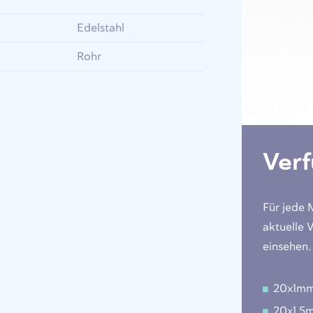
Edelstahl
Rohr
Ver
Für jede 
aktuelle 
einsehen.
20x1m
20x1.5