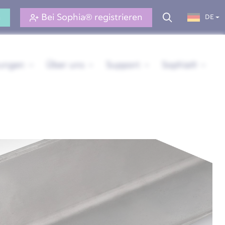
n
Bei Sophia® registrieren
DE
rungen
Über uns
Support
Sophia®