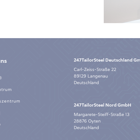
uns
247TailorSteel Deutschland 
Carl-Zeiss-Straße 22
89129 Langenau
®
Deutschland
ntrum
szentrum
247TailorSteel Nord GmbH
t
Margarete-Steiff-Straße 13
28876 Oyten
e
Deutschland