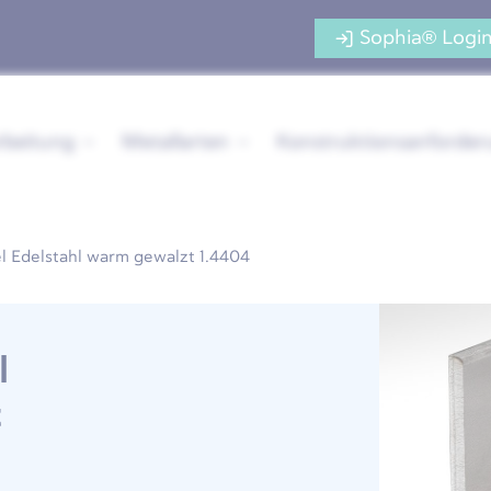
Sophia® Logi
rbeitung
Metallarten
Konstruktionsanforde
l Edelstahl warm gewalzt 1.4404
l
t