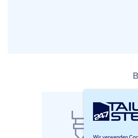
B
Ed
Bei 
Unse
Erwe
Wir verwenden Cooki