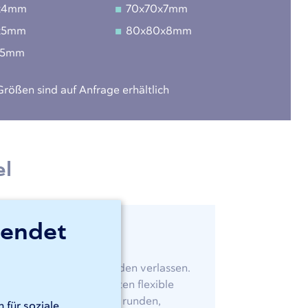
x4mm
70x70x7mm
x5mm
80x80x8mm
x5mm
rößen sind auf Anfrage erhältlich
el
wendet
idertes Rohrlaserschneiden verlassen.
d Schnelligkeit und bieten flexible
ohrlaser schneiden Ihre runden,
 für soziale