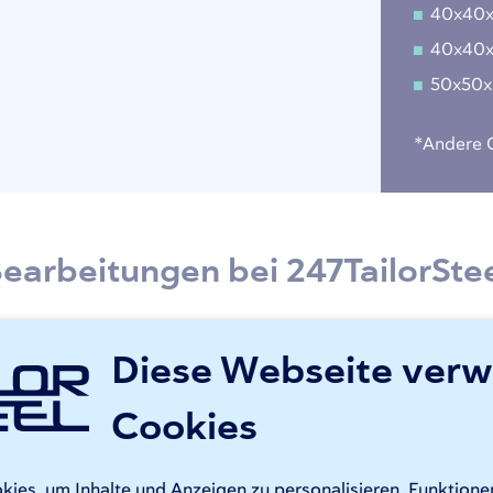
40x40
40x40
50x50
*Andere G
earbeitungen bei 247TailorSte
Diese Webseite ver
elstahl rohrlaserschneiden
Cookies
247TailorSteel können Sie sich auf zuverlässiges, maßgeschne
re Adige-Rohrlaser bearbeiten Ihren Auftrag mit Präzision un
iterungen für Ihre interne Produktion oder Montage. Diese R
es, um Inhalte und Anzeigen zu personalisieren, Funktionen