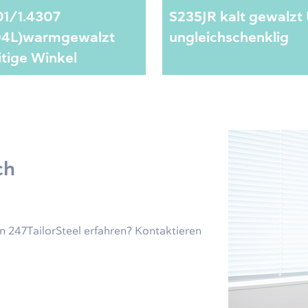
01/1.4307
S235JR kalt gewalzt 
04L)warmgewalzt
ungleichschenklig
itige Winkel
ch
 247TailorSteel erfahren? Kontaktieren