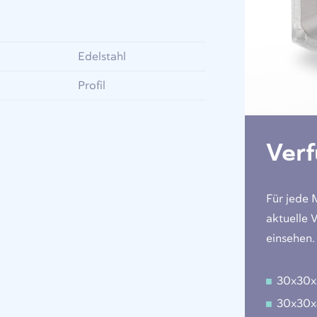
Edelstahl
Profil
Ver
Für jede 
aktuelle 
einsehen.
30x30
30x30