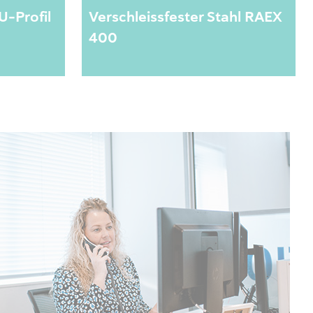
U-Profil
Verschleissfester Stahl RAEX
400