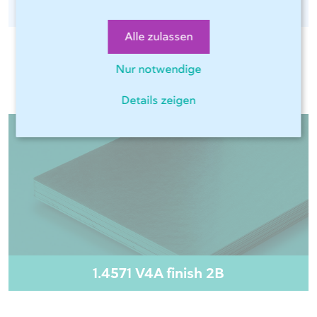
Alle zulassen
Nur notwendige
Relevante Materialien
Details zeigen
1.4571 V4A finish 2B