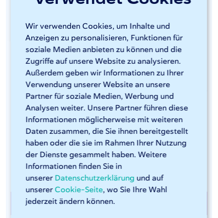
Wir verwenden Cookies, um Inhalte und
Anzeigen zu personalisieren, Funktionen für
soziale Medien anbieten zu können und die
Kantenbearbeitung von Edelstahl
Zugriffe auf unsere Website zu analysieren.
Außerdem geben wir Informationen zu Ihrer
Um scharfe Kanten an Blechen nach dem
Verwendung unserer Website an unsere
Laserschneiden zu vermeiden und selbst kleinste Grate
Partner für soziale Medien, Werbung und
zu entfernen, bietet 247TailorSteel bei Bedarf auch
Analysen weiter. Unsere Partner führen diese
eine Kantenbearbeitung als Nachbearbeitungsschritt
Informationen möglicherweise mit weiteren
an. Unverzichtbar u.a. für die Lebensmittelindustrie
Daten zusammen, die Sie ihnen bereitgestellt
und zu beschichtende Materialien. Die
haben oder die sie im Rahmen Ihrer Nutzung
Kantenbearbeitung von rostfreiem Stahl wird auf einer
der Dienste gesammelt haben. Weitere
unserer sieben Timesavers-Maschinen durchgeführt.
Informationen finden Sie in
unserer
Datenschutzerklärung
und auf
unserer
Cookie-Seite
, wo Sie Ihre Wahl
jederzeit ändern können.
Kantenbearbeitung bei 247TailorSteel