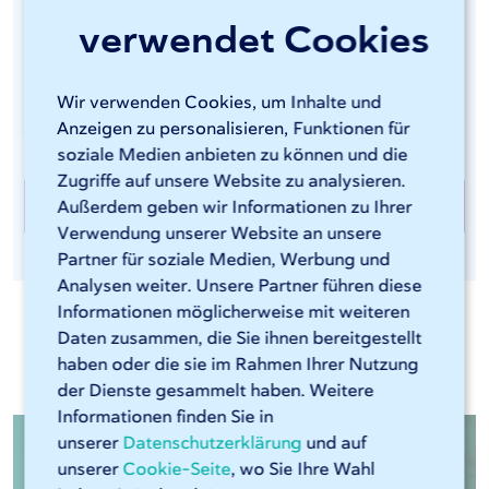
eine Kantenbearbeitung als Nachbearbeitungsschritt
verwendet Cookies
an. Dies ist u.a. für die Lebensmittelindustrie und für zu
beschichtende Materialien unerlässlich. Die
Kantenbearbeitung von Stahl wird auf einer unserer
Wir verwenden Cookies, um Inhalte und
sechs LISSMAC-Maschinen durchgeführt.
Anzeigen zu personalisieren, Funktionen für
soziale Medien anbieten zu können und die
Zugriffe auf unsere Website zu analysieren.
Kantenbearbeitung bei 247TailorSteel
Außerdem geben wir Informationen zu Ihrer
Verwendung unserer Website an unsere
Partner für soziale Medien, Werbung und
Analysen weiter. Unsere Partner führen diese
Informationen möglicherweise mit weiteren
Daten zusammen, die Sie ihnen bereitgestellt
Relevante Materialien
haben oder die sie im Rahmen Ihrer Nutzung
der Dienste gesammelt haben. Weitere
Informationen finden Sie in
unserer
Datenschutzerklärung
und auf
unserer
Cookie-Seite
, wo Sie Ihre Wahl