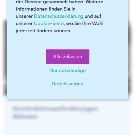
der Dienste gesammelt haben. Weitere
Informationen finden Sie in
unserer
Datenschutzerklärung
und auf
unserer
Cookie-Seite
, wo Sie Ihre Wahl
jederzeit ändern können.
Alle zulassen
Nur notwendige
Details zeigen
Konstruktionsanforderungen
Abkaten