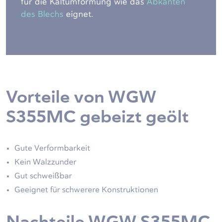
für die Kaltumformung wie das
Abkanten
des Blechs
eignet.
Vorteile von WGW
S355MC gebeizt geölt
Gute Verformbarkeit
Kein Walzzunder
Gut schweißbar
Geeignet für schwerere Konstruktionen
Nachteile WGW S355MC