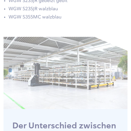
WGW S235JR gebeizt geölt
WGW S235JR walzblau
WGW S355MC walzblau
Der Unterschied zwischen