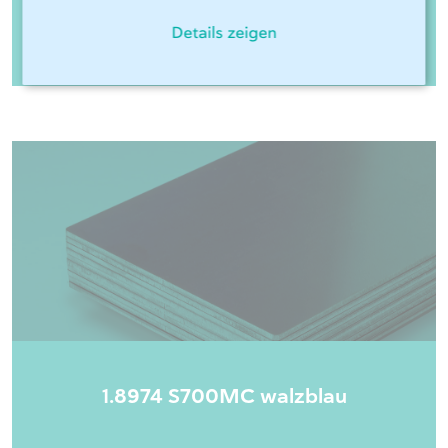
1.0038 S235JR Walzblau
Details zeigen
1.8974 S700MC walzblau