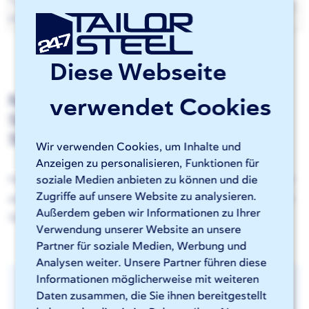
Verfügbare Stärken
5 ( 1 – 4mm)
8 (0,75 – 4 mm)
Preis
€€
€
Diese Webseite
Möchten Sie eine Beratung zu
verwendet Cookies
Sendzimir oder feuerverzinktem
Stahl?
Wir verwenden Cookies, um Inhalte und
Anzeigen zu personalisieren, Funktionen für
Haben Sie Fragen oder Anmerkungen zu Sendzimir oder
soziale Medien anbieten zu können und die
Zugriffe auf unsere Website zu analysieren.
anderen Arten von feuerverzinktem Stahl? Dann melden
Außerdem geben wir Informationen zu Ihrer
Sie sich gerne bei unserem
Kundenservice
.
Verwendung unserer Website an unsere
Partner für soziale Medien, Werbung und
Analysen weiter. Unsere Partner führen diese
Informationen möglicherweise mit weiteren
Möchten Sie auf dem
Daten zusammen, die Sie ihnen bereitgestellt