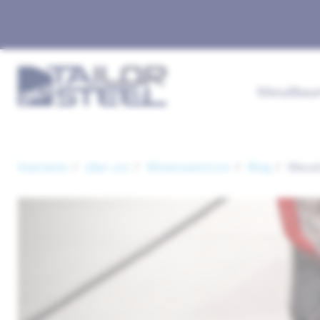
Metallbea
Startseite
über uns
Wissenszentrum
Blog
Mecel