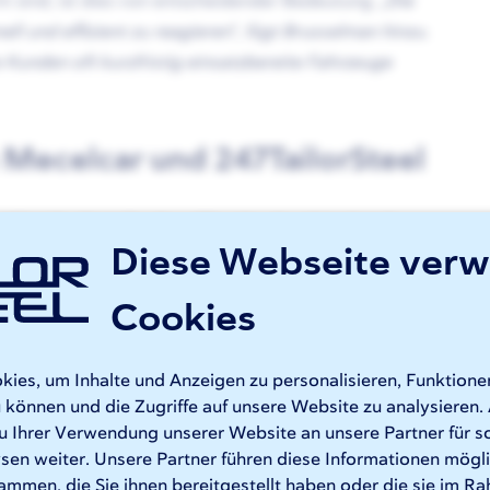
orm sind, ist dies von entscheidender Bedeutung.
„Die
ll und effizient zu reagieren“, fügt Brusselman hinzu.
re Kunden oft kurzfristig einsatzbereite Fahrzeuge
Mecelcar und 247TailorSteel
ahlreiche Vorteile, denn Mecelcar benötigt bei der
Diese Webseite ver
 von bester Qualität. Diese Materialien bilden die
gebaut werden. Dank der Präzision des Laserschneidens
Cookies
 was sowohl für Einsatzfahrzeuge als auch andere
es, um Inhalte und Anzeigen zu personalisieren, Funktionen
 können und die Zugriffe auf unsere Website zu analysiere
erschied. Polizeifahrzeuge und andere Firmenfahrzeuge
u Ihrer Verwendung unserer Website an unsere Partner für s
 der pünktlichen Lieferung direkt an Mecelcar können die
en weiter. Unsere Partner führen diese Informationen mögl
ionsprozess aufgenommen werden.
ammen, die Sie ihnen bereitgestellt haben oder die sie im R