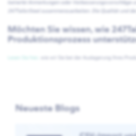
keinerlei Anmerkungen oder Verbesserungsvorschläge und 
247TailorSteel zusammenzuarbeiten. Die Qualität und der 
Möchten Sie wissen, wie 247Tai
Produktionsprozess unterstüt
Lesen Sie hier,
wie wir Sie bei der Auslagerung Ihres Pro
Neueste Blogs
CSV-Import un