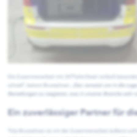
Die Zusammenarbeit mit 247TailorSteel verläuft besonders
schnell“, betont Brusselman. „
Das versetzt uns in die Lag
Bestellungen zu reagieren, was in unserer Branche sehr wi
Ein zuverlässiger Partner für d
Thijs Brusselman ist mit der Zusammenarbeit äußerst zufri