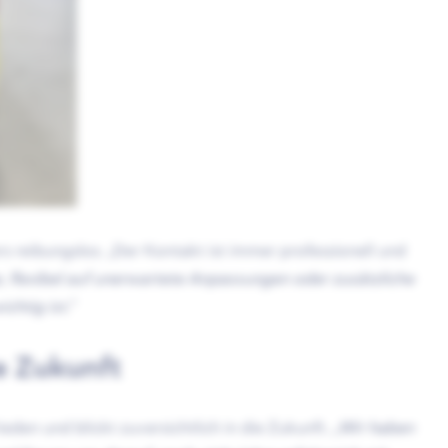
 reibungslos. „Der Kontakt ist immer professionell und
e, flexibel auf unerwartete Anpassungen oder zusätzliche
chtig ist.”
ie Zukunft
eden und blickt zuversichtlich in die Zukunft.
„Wir haben