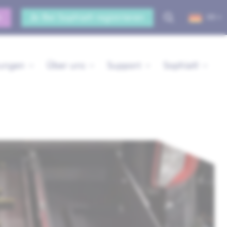
n
Bei Sophia® registrieren
DE
rungen
Über uns
Support
Sophia®