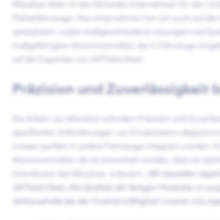
Mecelcar Aalst ist das führende Unternehmen für den Um
Polizeifahrzeuge. Das Unternehmen hat sich auch auf die 
spezialisiert, wobei maßgeschneiderte Lösungen und Qual
maßgefertigten Aluminiummöbel, die in Fahrzeuge eingeb
auf die Expertise von 247TailorSteel.
Präzision und Zuverlässigkeit 
Die Arbeit von Mecelcar erfordert Präzision und Zuverläss
spezifischen Anforderungen von Einsatzteams abgestimmt
müssen perfekt in andere Fahrzeuge integriert werden.
Aluminiummöbel, die so entwickelt wurden, dass sie opti
Coordinator bei Mecelcar, erläutert:
„Wir bestellen rege
247TailorSteel. Die Qualität der fertigen Produkte ist au
Schlüsselrolle bei der Funktionsfähigkeit unserer Lösunge