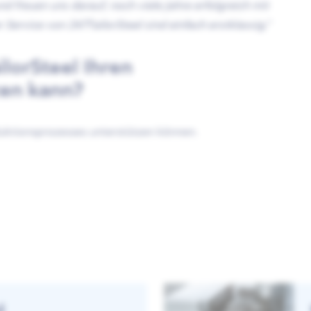
freuen uns darauf, noch viele Jahre erfolgreich mit
Service von 247TailorSteel sind einfach erstklassig.“
lorSteel Ihren
zen kann?
duktionsprozesses unterstützen können.
d