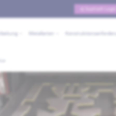
Sophia® Logi
rbeitung
Metallarten
Konstruktionsanforde
car