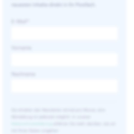
neuesten Inhalte direkt in Ihr Postfach.
E-Mail
*
Vorname
Nachname
Sie erhalten den Newsletter einmal pro Monat, eine
Abmeldung ist jederzeit möglich. In unserer
Datenschutzerklärung
erfahren Sie mehr darüber, wie wir
mit Ihren Daten umgehen