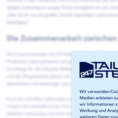
Branche, in der Flexibilität und kurze Lieferzeiten die N
direkte Lieferung an unsere Firma ermöglicht es uns, schne
„Dies ist für uns ein großer Vorteil, besonders weil unse
benötigen.“
Die Zusammenarbeit zwischen 
Die Zusammenarbeit mit 247TailorSteel bietet Mecelcar z
Produktion stets gelaserte und gebogene Aluminiumbleche
Grundlage für die robusten Möbel, die in Fahrzeuge ein
und der Biegetechnik passen die Teile perfekt zusammen,
spezialisierte Anwendungen ganz wesentlich ist.
Wir verwenden Cooki
Medien anbieten zu
Auch die schnellen Lieferungen machen einen großen Unt
wir Informationen z
müssen oft innerhalb kurzer Zeit umgebaut werden. Dank
Werbung und Analys
Arbeiten rechtzeitig und ohne Verzögerung im Produkt
weiteren Daten zus