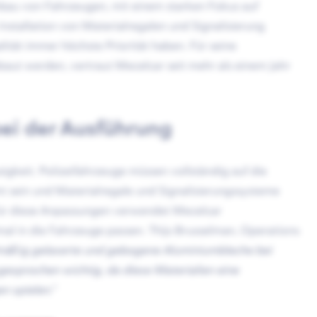
bau von Fahrzeugen, mit einem starken Fokus auf
Installation von Materialregalen und Signalisierung
ität immer höchste Priorität haben. Für seine
aut werden, vertraut Mecelcar seit mehr als einem Jahr
bei der Ausführung
igkeit. Polizeifahrzeuge müssen vollständig auf die
 sein und Materialregale und Signalisierungssysteme
 Für diese Anpassungen verwendet Mecelcar
mal in die Fahrzeuge passen. Thijs Brusselman, Operations
lmäßig gelaserte und gebogene Aluminiumbleche bei
sgesprochen wichtig, da diese Materialien eine
n spielen.“