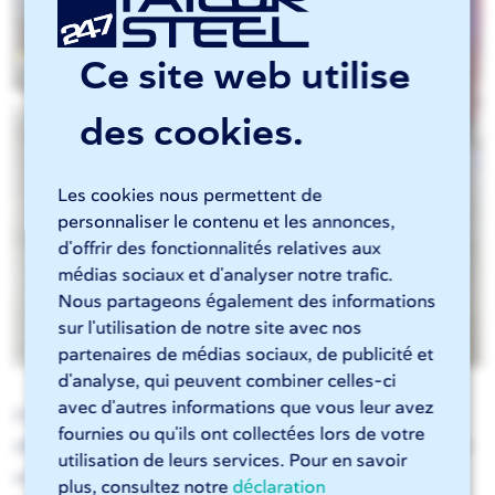
Ce site web utilise
des cookies.
Les cookies nous permettent de
personnaliser le contenu et les annonces,
d'offrir des fonctionnalités relatives aux
médias sociaux et d'analyser notre trafic.
Nous partageons également des informations
sur l'utilisation de notre site avec nos
partenaires de médias sociaux, de publicité et
d'analyse, qui peuvent combiner celles-ci
avec d'autres informations que vous leur avez
De même, la collaboration avec 247TailorSteel se
fournies ou qu'ils ont collectées lors de votre
déroule de manière particulièrement fluide.
« Le contact
utilisation de leurs services. Pour en savoir
est toujours professionnel et rapide »,
souligne
plus, consultez notre
déclaration