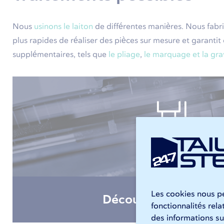
Nous
usinons le laiton
de différentes manières. Nous fabr
plus rapides de réaliser des pièces sur mesure et garan
supplémentaires, tels que
le pliage
,
le marquage et la gr
Les cookies nous pe
Découpe laser du lai
fonctionnalités rel
des informations sur