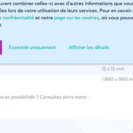
euvent combiner celles-ci avec d'autres informations que vous
 maximales
tées lors de votre utilisation de leurs services. Pour en savoir
 confidentialité
et notre
page sur les cookies
, où vous pouve
.
aiton :
Essentiel uniquement
Afficher les détails
1 mm
3 mm
15 x 15 mm
1.980 x 980 
 et possibilités ? Consultez alors notre :