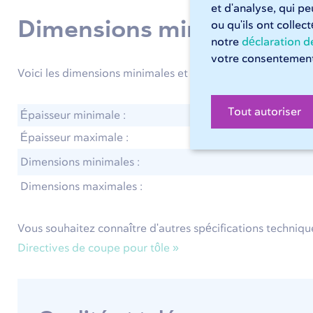
et d'analyse, qui p
Dimensions minimales et
ou qu'ils ont collec
notre
déclaration de
votre consentement
Voici les dimensions minimales et maximales des tôles en l
Tout autoriser
Épaisseur minimale :
Épaisseur maximale :
Dimensions minimales :
Dimensions maximales :
Vous souhaitez connaître d'autres spécifications techniques
Directives de coupe pour tôle »