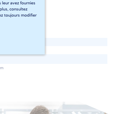
 leur avez fournies
 plus, consultez
z toujours modifier
mm