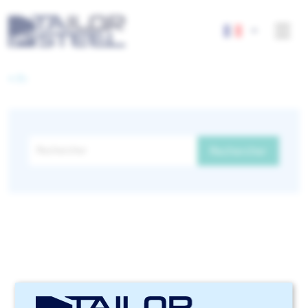
< Fr
Il s'agit d'un champ de recherche auquel est associée 
Rechercher