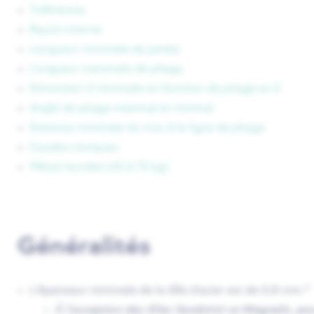
Tolérances
Rayon interne
Longueur minimale de jambe
Longueur maximale de pliage
Dimension X minimale en fonction de pliage en Z
Angle de pliage maximal et minimal
Distance minimale du trou à la ligne de pliage
Coudes coniques
Pièces lourdes (45 à 75 kg)
Généralités
L'épaisseur minimale de la tôle d'acier est de 0,8 mm
.*
À l'exception des tôles Sendzimir et Magnelis, pou