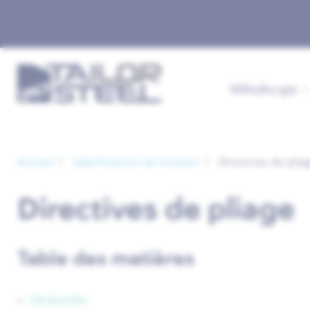
Métallurgie
Accueil
Spécifications de livraison
Directives de plia
Directives de pliage
Table des matières
Généralités