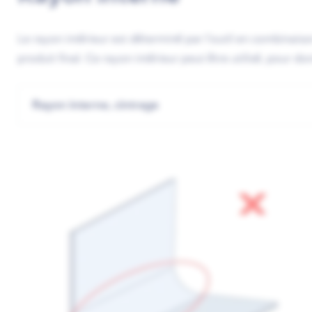
Le rayon intérieur est déterminé par l'outil en combinai
produit final. Ce rayon intérieur peut être utilisé, pour 
Rayon interne, cintrage