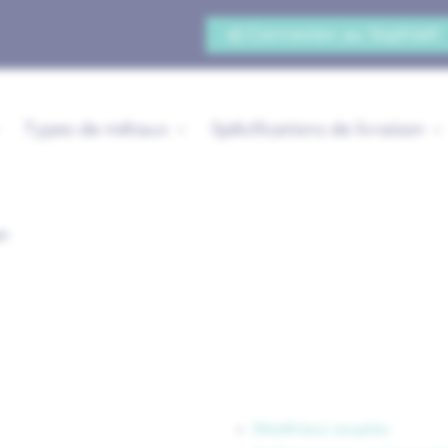
Connexion au Sophia®
Types de métaux
Spécifications de livraison
ge
Matériaux souples