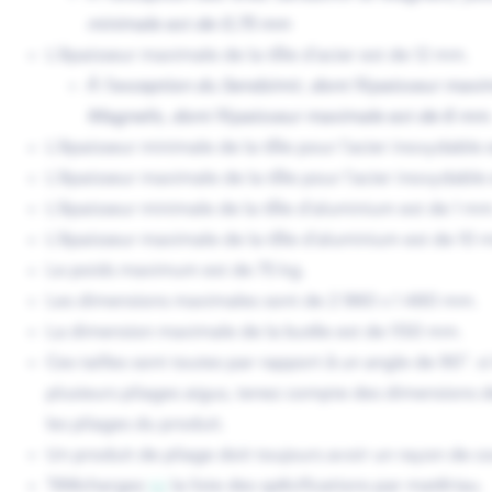
minimale est de 0,75 mm
L'épaisseur maximale de la tôle d'acier est de 12 mm.
À l'exception du Sendzimir, dont l'épaisseur maxi
Magnelis, dont l'épaisseur maximale est de 6 mm
L'épaisseur minimale de la tôle pour l'acier inoxydable
L'épaisseur maximale de la tôle pour l'acier inoxydable
L'épaisseur min
imale de la tôle d'aluminium est de 1 mm
L'épaisseur maximale de la tôle d'aluminium est de 10 
Le poids maximum est de 75 kg.
Les dimensions maximales sont de 2 980 x 1 480 mm.
La dimension maximale de la butée est de 1150 mm.
Ces tailles sont toutes par rapport à un angle de 90°. 
plusieurs pliages aigus, tenez compte des dimensions d
les pliages du produit.
Un produit de pliage doit toujours avoir un rayon de c
Téléchargez
ici
la liste des spécifications par matériau.