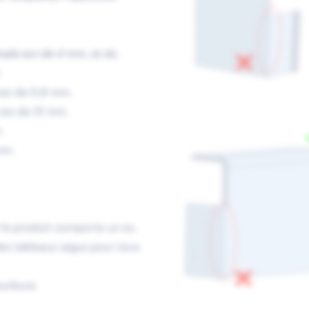
male est de 4 mm, et du
.
 est de 0,8 mm.
 est de 10 mm.
.
mm.
si le produit comporte un ou
es tableaux aigus pour tous
ourbure.