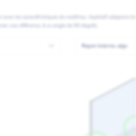
son avec les caractéristiques du matériau. Sophia® adaptera l
donner une référence, à un angle de 90 degrés.
Rayon interne, aigu