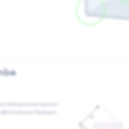
ambe
i est nécessaire pour pouvoir
 déterminée par l'épaisseur