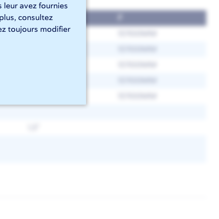
 leur avez fournies
 plus, consultez
E
F
z toujours modifier
± 0,5°
15′/100MM
± 0,5°
15′/100MM
± 0,5°
15′/100MM
± 0,5°
15′/100MM
± 0,5°
15′/100MM
1,5°