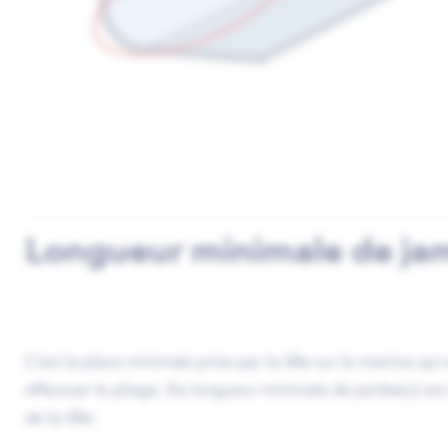
Longueur minimale de j
C'est la place minimale prise par la tôle sur la matrice qu
effectuer le pliage. De longueur minimale de jambe(s) est
de la tôle.