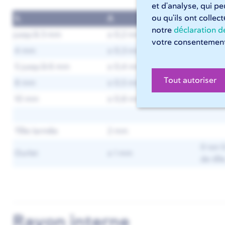
et d'analyse, qui p
ou qu'ils ont collec
S.
A
B
notre
déclaration de
jusqu'à 3 mm
± 0,2 mm
± 0,4
votre consentement
4 mm
± 0,3 mm
± 0,6
5 jusqu'à 6 mm
± 0,4 mm
± 0,8
Tout autoriser
8 mm
± 0,5 mm
± 1 m
10 mm
± 0,8 mm
± 1,6 
Tôle larmée
2 mm
0 tot 
Ourlet
± 1 mm
de tôl
Rayon interne