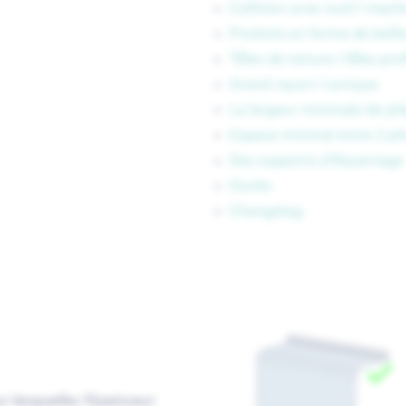
Collision avec outil / mach
Produits en forme de boît
Tôles de toiture / tôles pro
Grand rayon / conique
La largeur minimale de pl
Espace minimal entre 2 pli
Des supports d’équerrage
Ourlet
Changelog
r lesquelles l'épaisseur