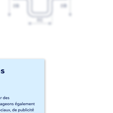
es
ir des
artageons également
ciaux, de publicité