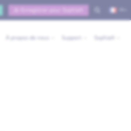
Enregistrer pour Sophia®
FR
À propos de nous
Support
Sophia®