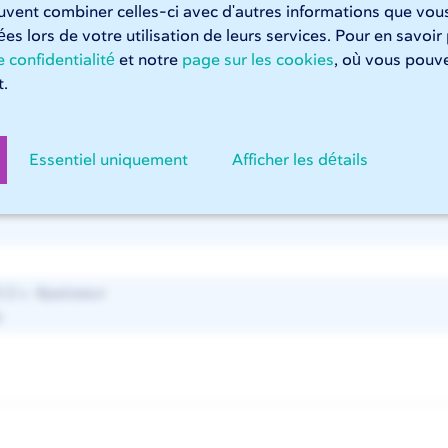
euvent combiner celles-ci avec d'autres informations que vous
tées lors de votre utilisation de leurs services. Pour en savoir
C
D
 confidentialité
et notre
page sur les cookies
, où vous pouve
 mm
± 0,8 mm
± 0,5 mm
.
 mm
± 1,2 mm
± 0,6 mm
 mm
± 1,6 mm
± 0,8 mm
Essentiel uniquement
Afficher les détails
m
± 2 mm
± 1 mm
mm
± 3,2 mm
± 1,6 mm
0,5 x épaisseur
e