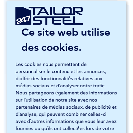
Qualité et tolérances
Chez 247TailorSteel, nous découpons des tubes,
Ce site web utilise
des profilés et des profilés en U à l'aide de
lasers
à tubes
Adige et TRUMPF. Ces machines sont
des cookies.
spécialement conçues pour un usinage
extrêmement minutieux. Il en résulte des coupes
Les cookies nous permettent de
nettes, des positions précises des trous et des
personnaliser le contenu et les annonces,
découpes et des pièces qui sont immédiatement
d'offrir des fonctionnalités relatives aux
prêtes à être transformées ou assemblées.
médias sociaux et d'analyser notre trafic.
Nous partageons également des informations
sur l'utilisation de notre site avec nos
Les pièces sont conformes aux normes
partenaires de médias sociaux, de publicité et
européennes communes, telles que EN 10219, EN
d'analyse, qui peuvent combiner celles-ci
10210 et EN 10305. Ces normes décrivent, entre
avec d'autres informations que vous leur avez
autres, les tolérances dimensionnelles et de
fournies ou qu'ils ont collectées lors de votre