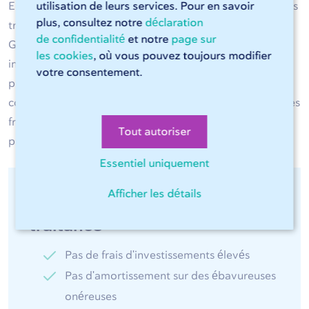
utilisation de leurs services. Pour en savoir
Entre vous et les presses plieuses de 247TailorSteel, vous
plus, consultez notre
déclaration
trouvez
Sophia®
, votre assistante personnelle en ligne.
de confidentialité
et notre
page sur
Grâce à l'intelligence artificielle, elle peut sans aucune
les cookies
, où vous pouvez toujours modifier
intervention humaine faire travailler les lasers à lit plat
votre consentement.
pour vous 24 heures sur 24 et 7 jours sur 7. Elle est
conviviale à utiliser et donne un aperçu permanent sur les
frais, elle est l'extension plug and play idéale de votre
Tout autoriser
processus de production.
Essentiel uniquement
Afficher les détails
Les avantages de la sous-
traitance
Pas de frais d'investissements élevés
Pas d'amortissement sur des ébavureuses
onéreuses