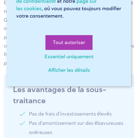
de confidentialité
et notre
page sur
Entre vous et les presses plieuses de 247TailorSteel, vous
les cookies
, où vous pouvez toujours modifier
trouvez
Sophia®
, votre assistante personnelle en ligne.
votre consentement.
Grâce à l'intelligence artificielle, elle peut sans aucune
intervention humaine faire travailler les lasers à lit plat
pour vous 24 heures sur 24 et 7 jours sur 7. Elle est
Tout autoriser
conviviale à utiliser et donne un aperçu permanent sur les
frais, elle est l'extension plug and play idéale de votre
Essentiel uniquement
processus de production.
Afficher les détails
Les avantages de la sous-
traitance
Pas de frais d'investissements élevés
Pas d'amortissement sur des ébavureuses
onéreuses