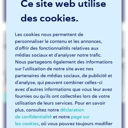
Ce site web utilise
Lire plus
des cookies.
Les cookies nous permettent de
personnaliser le contenu et les annonces,
d'offrir des fonctionnalités relatives aux
médias sociaux et d'analyser notre trafic.
Nous partageons également des informations
sur l'utilisation de notre site avec nos
partenaires de médias sociaux, de publicité et
d'analyse, qui peuvent combiner celles-ci
avec d'autres informations que vous leur avez
fournies ou qu'ils ont collectées lors de votre
Trucs & Astuces
utilisation de leurs services. Pour en savoir
plus, consultez notre
déclaration
La différence entre un laser CO₂ et un
de confidentialité
et notre
page sur
laser à fibre
les cookies
, où vous pouvez toujours modifier