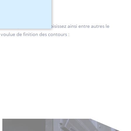
hia®
entes options. Vous choisissez ainsi entre autres le
 voulue de finition des contours :