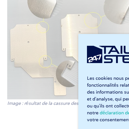
Les cookies nous pe
fonctionnalités rel
des informations sur
et d'analyse, qui p
Image : résultat de la cassure des bords avant (à droite) 
ou qu'ils ont collec
notre
déclaration de
votre consentement