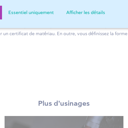
 rupture d'arête dans Sop
Essentiel uniquement
Afficher les détails
uit dans Sophia®, vous pouvez facilement choisir parmi différ
 un certificat de matériau. En outre, vous définissez la forme
Plus d'usinages