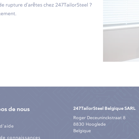
de rupture d'arêtes chez 247TailorSteel ?
agement.
pos de nous
247TailorSteel Belgique SARL
Roger Deceuninckstraat 8
8830 Hooglede
d’aide
Belgique
 de connaissances