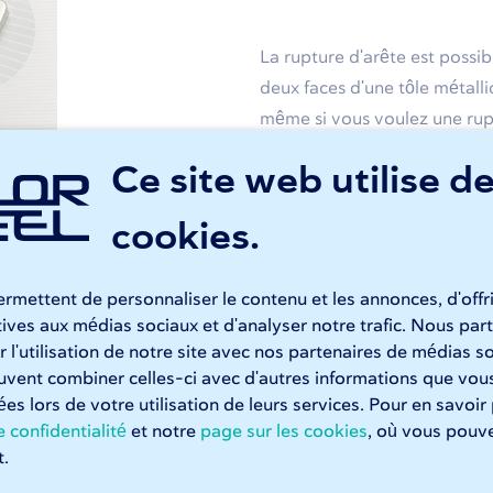
La rupture d'arête est possib
deux faces d'une tôle métalli
même si vous voulez une rupt
exception à cela concerne l'a
Ce site web utilise d
deux faces de façon standar
cookies.
Dans certaines situations, il
ébavurage double face des t
rmettent de personnaliser le contenu et les annonces, d'offr
applications dans l'industrie 
atives aux médias sociaux et d'analyser notre trafic. Nous p
ne doivent absolument pas se
 l'utilisation de notre site avec nos partenaires de médias so
dans le cas de tôles métalli
euvent combiner celles-ci avec d'autres informations que vous
et après (à gauche).
seulement sur la face des ba
tées lors de votre utilisation de leurs services. Pour en savoir
 confidentialité
et notre
page sur les cookies
, où vous pouve
.