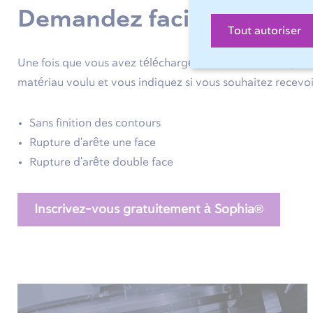
Demandez facilement une
Tout autoriser
Une fois que vous avez téléchargé le dessin de votre prod
matériau voulu et vous indiquez si vous souhaitez recevoir
Sans finition des contours
Rupture d'arête une face
Rupture d'arête double face
Inscrivez-vous gratuitement à Sophia®