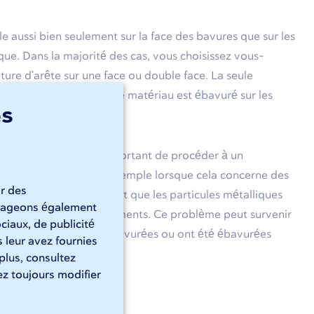
le aussi bien seulement sur la face des bavures que sur les
que. Dans la majorité des cas, vous choisissez vous-
ure d'arête sur une face ou double face. La seule
cier. En effet, ce type de matériau est ébavuré sur les
es
d.
 est particulièrement important de procéder à un
ôles métalliques. Par exemple lorsque cela concerne des
ir des
alimentaire. Il est évident que les particules métalliques
artageons également
 retrouver dans les aliments. Ce problème peut survenir
ciaux, de publicité
ques qui n'ont pas été ébavurées ou ont été ébavurées
 leur avez fournies
vures.
 plus, consultez
z toujours modifier