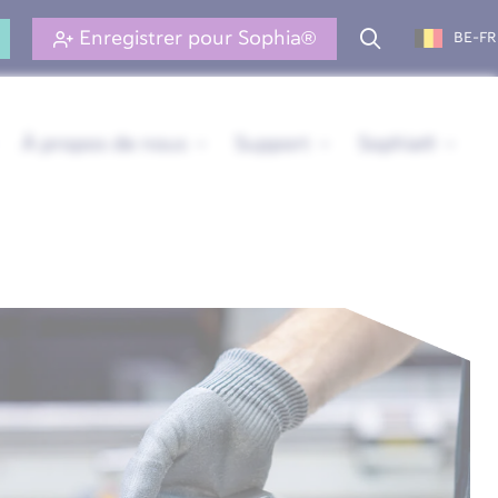
Enregistrer pour Sophia®
BE-FR
À propos de nous
Support
Sophia®