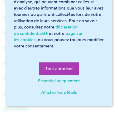
d'analyse, qui peuvent combiner celles-ci
Inox
avec d'autres informations que vous leur avez
fournies ou qu'ils ont collectées lors de votre
Inox composition
utilisation de leurs services. Pour en savoir
plus, consultez notre
déclaration
Inox découpe laser
de confidentialité
et notre
page sur
les cookies
, où vous pouvez toujours modifier
votre consentement.
Inox découpe laser de tubes
Inox ébarbage
Tout autoriser
Inox ébavurage
Essentiel uniquement
Afficher les détails
Inox finition des contours
Inox finitions