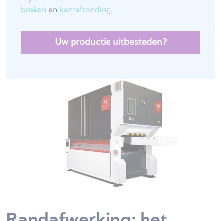
breken
en
kantafronding
.
Uw productie uitbesteden?
Randafwerking: het