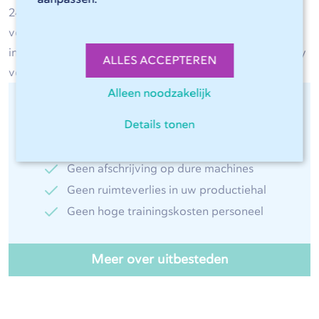
24 uur per dag en 7 dagen in de week, volautomatisch
voor u aan het werk. Gebruiksvriendelijk en met continu
inzicht in de kosten, is Sophia® het ideale plug-and-play
ALLES ACCEPTEREN
verlengstuk van uw productieproces.
Alleen noodzakelijk
Voordelen van uitbesteden:
Details tonen
Geen hoge investeringskosten
Geen afschrijving op dure machines
Geen ruimteverlies in uw productiehal
Geen hoge trainingskosten personeel
Meer over uitbesteden