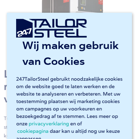
Wij maken gebruik
van Cookies
Lasersnijden en
247TailorSteel gebruikt noodzakelijke cookies
randafwerking inzetten
om de website goed te laten werken en de
website te analyseren en verbeteren. Met uw
voor uw productie?
toestemming plaatsen wij marketing cookies
om campagnes op uw voorkeuren en
bezoekgedrag af te stemmen. Lees meer op
Tussen u en de ontbraammachines van 247TailorSteel
onze
privacyverklaring
en of
staat Sophia®, onze online software. Dankzij
cookiepagina
daar kan u altijd nog uw keuze
kunstmatige intelligentie kunnen de ontbraammachines
aanpassen.