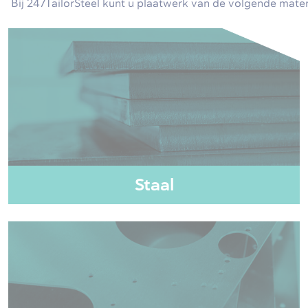
Bij 247TailorSteel kunt u plaatwerk van de volgende mater
Staal