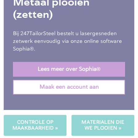
Metaal plooien
(zetten)
Bij 247TailorSteel bestelt u lasergesneden
zetwerk eenvoudig via onze online software
Sophia®.
Lees meer over Sophia®
Maak een account aan
CONTROLE OP
MATERIALEN DIE
MAAKBAARHEID »
WE PLOOIEN »