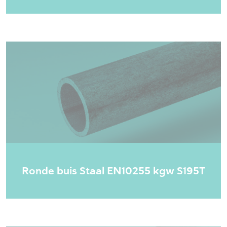
Ronde buis Staal EN10255 kgw S195T