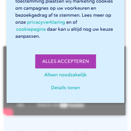
toestemming plaatsen wij marketing cookies
om campagnes op uw voorkeuren en
bezoekgedrag af te stemmen. Lees meer op
onze
privacyverklaring
en of
Klanten over metaalbewerking bij
cookiepagina
daar kan u altijd nog uw keuze
247TailorSteel
aanpassen.
ALLES ACCEPTEREN
Alleen noodzakelijk
Details tonen