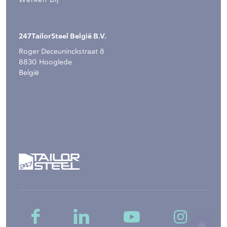
Werken bij
247TailorSteel België B.V.
Roger Deceuninckstraat 8
8830 Hooglede
België