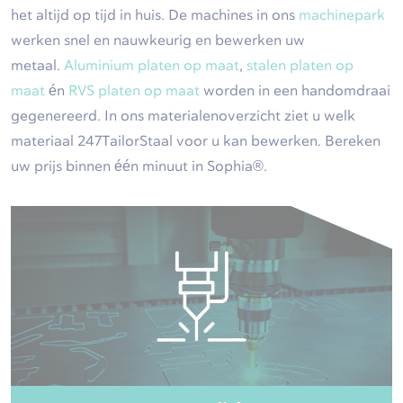
het altijd op tijd in huis. De machines in ons
machinepark
werken snel en nauwkeurig en bewerken uw
metaal.
Aluminium platen op maat
,
stalen platen op
maat
én
RVS platen op maat
worden in een handomdraai
gegenereerd. In ons materialenoverzicht ziet u welk
materiaal 247TailorStaal voor u kan bewerken. Bereken
uw prijs binnen één minuut in Sophia®.