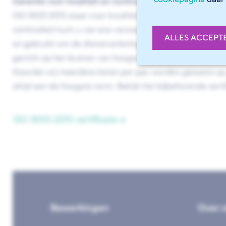
Garantie voor kwaliteit en continuïteit
ISO 9001:2015 staat voor kwaliteitsmanagement. Alleen d
continuïteit kunt u van ons verwachten. Bedrijfsprestat
ALLES ACCEPT
en gebruikt om de dienstverlening nog verder te optimal
gericht op het leveren van hoogwaardige kwaliteit vanuit
Doordat wij meerdere keren per jaar worden getoetst op
altijd aan de hoogste norm. Bekijk het bijbehorende certif
ISO 9001:2015 certificate
Bewerkingen
Over 