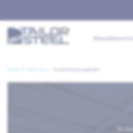
Metaalbewerki
Home
Over ons
Kwaliteitsstandaarden
De pla