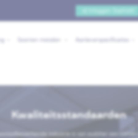
Inloggen Sophia®
ng
Soorten metalen
Aanleverspecificaties
Kwaliteitsstandaarden
atstaalbewerkende industrie is van oudsher een conser