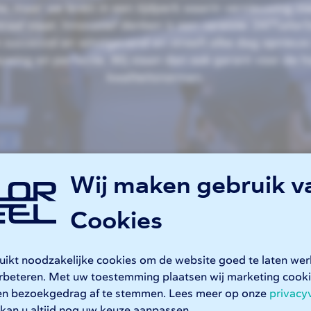
e, maar we leven in een tijdperk waarin vernieuwing m
traal staat. Innovatief denken is een vereiste. 247TailorSt
n succesvol en winstgevend en streeft elke dag opnieuw
uwing en perfectie. Wij staan dan ook garant voor de 
kwaliteitsnormen.
Wij maken gebruik v
Cookies
NEN-EN-ISO
1090-1:2009
ruikt noodzakelijke cookies om de website goed te laten we
erbeteren. Met uw toestemming plaatsen wij marketing coo
en bezoekgedrag af te stemmen. Lees meer op onze
privacy
Conformiteitsverklaring
kan u altijd nog uw keuze aanpassen.