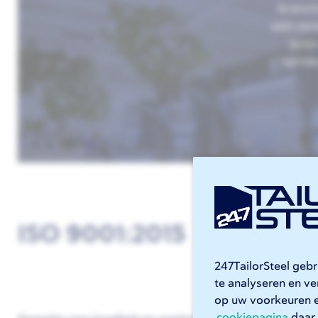
branch
ooit cen
jare
vernie
ISO 9001:2015
247TailorSteel geb
te analyseren en v
op uw voorkeuren 
cookiepagina
daar 