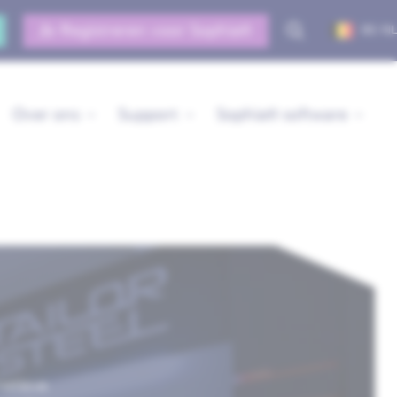
Registreren voor Sophia®
BE-NL
Over ons
Support
Sophia® software
vatieve