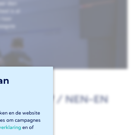
eer dan
eel is al
 naar
hoogste
an
 9013:2017 / NEN-EN
rken en de website
kies om campagnes
verklaring
en of