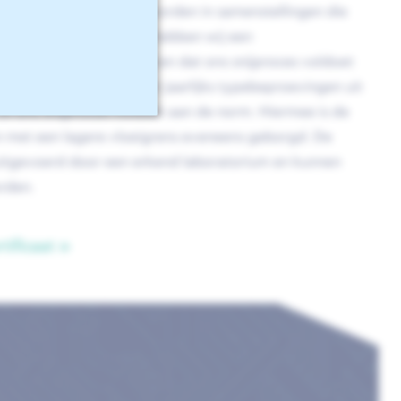
teel kunnen verwerkt worden in samenstellingen die
090 norm. Aanvullend hebben wij een
esteld waarin wij aangeven dat ons snijproces voldoet
ISO 9013:2017. Wij voeren jaarlijks typebeproevingen uit
f ons snijproces voldoet aan de norm. Hiermee is de
en met een lagere vloeigrens eveneens geborgd. De
tgevoerd door een erkend laboratorium en kunnen
rden.
ificaat