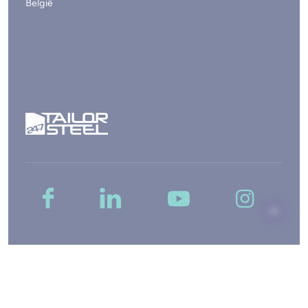
België
Copyright © 2026, 247TailorSteel België B.V. -
Sitemap
-
Disclaimer
-
Privacy
-
Algemene voorwaarden
-
Cookie-instellingen