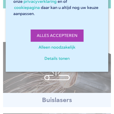
onze
privacyverklaring
en of
Meer over uitbesteden
cookiepagina
daar kan u altijd nog uw keuze
aanpassen.
Meer machines
ALLES ACCEPTEREN
Alleen noodzakelijk
Details tonen
Buislasers