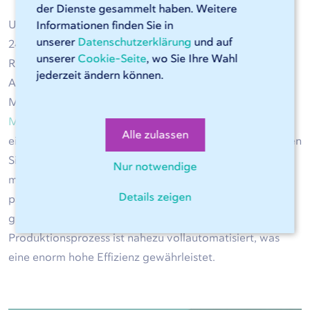
der Dienste gesammelt haben. Weitere
Um warmgewalzten Stahl zu kaufen, können Sie sich an
Informationen finden Sie in
unserer
Datenschutzerklärung
und auf
247TailorSteel wenden. Wir bieten WGW in Blech,
unserer
Cookie-Seite
, wo Sie Ihre Wahl
Rundrohr und Vierkantrohr in verschiedenen Dicken und
jederzeit ändern können.
Abmessungen an. Dank unserer hochmodernen
Maschinen können wir problemlos für Sie
Stahl nach
Maß
schneiden und abkanten. Registrieren Sie sich
Alle zulassen
einmalig für unsere Online-Software Sophia® und reichen
Sie einfach Ihre Anfrage ein. Wussten Sie, dass dies 24/7
Nur notwendige
möglich ist? Innerhalb einer Minute erhalten Sie ein
Details zeigen
passendes Angebot, danach können Sie Ihren
gewünschten Liefertermin wählen. Der
Produktionsprozess ist nahezu vollautomatisiert, was
eine enorm hohe Effizienz gewährleistet.