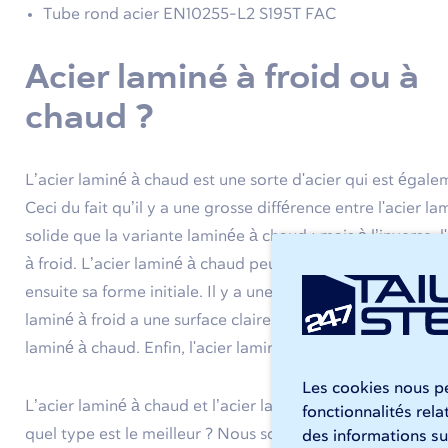
Tube rond acier EN10255-L2 S195T FAC
Acier laminé à froid ou à
chaud ?
L’acier laminé à chaud est une sorte d'acier qui est ég
Ceci du fait qu’il y a une grosse différence entre l'acier lam
solide que la variante laminée à chaud ; mais à l’inverse, 
à froid. L’acier laminé à chaud peut en effet être déform
ensuite sa forme initiale. Il y a une différence de coloratio
laminé à froid a une surface claire, de couleur métallisée,
laminé à chaud. Enfin, l'acier laminé à chaud a une surface
Les cookies nous pe
L’acier laminé à chaud et l’acier laminé à froid sont souv
fonctionnalités rel
quel type est le meilleur ? Nous sommes d’avis qu’il est
des informations sur