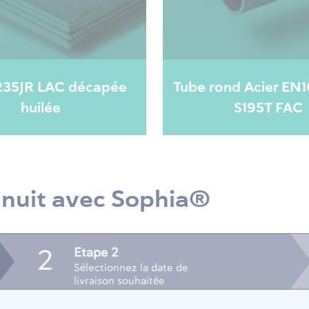
235JR LAC décapée
Tube rond Acier EN
huilée
S195T FAC
 nuit avec Sophia®
Etape 2
2
Sélectionnez la date de
livraison souhaitée