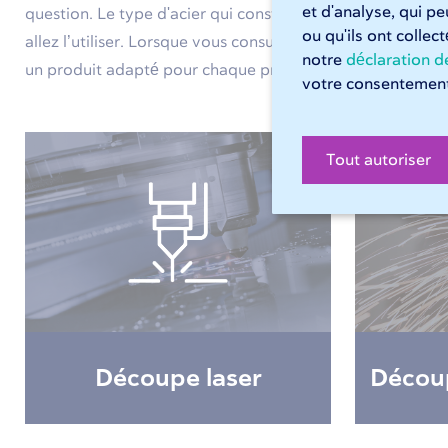
et d'analyse, qui p
question. Le type d'acier qui constitue le meilleur choix
ou qu'ils ont collec
allez l’utiliser. Lorsque vous consultez notre aperçu des ma
notre
déclaration de
un produit adapté pour chaque projet.
votre consentement
Tout autoriser
Découpe laser
Découp