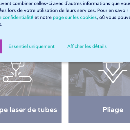
euvent combiner celles-ci avec d'autres informations que vous
, dépend complètement de la situation dans laquelle vous
tées lors de votre utilisation de leurs services. Pour en savoir
tériaux concernant l’acier, vous allez voir qu’il existe bien
 confidentialité
et notre
page sur les cookies
, où vous pouve
.
Essentiel uniquement
Afficher les détails
e laser de tubes
Pliage