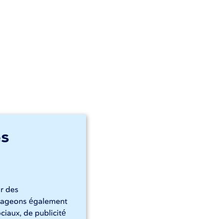
es
ir des
artageons également
ciaux, de publicité