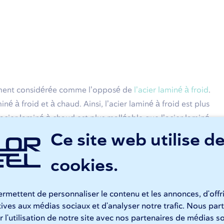
alement considérée comme l’opposé de
l’acier laminé à froid
.
iné à froid et à chaud. Ainsi, l’acier laminé à froid est plus
l'acier laminé à chaud est plus malléable que l’acier laminé
é jusqu’à la contrainte d’écoulement, pour reprendre
Ce site web utilise d
n par ailleurs entre les deux types d'acier. Alors que l’acier
cookies.
 la couleur plus sombre est justement typique de l’acier
 plus rugueuse que l’acier laminé à froid.
rmettent de personnaliser le contenu et les annonces, d'offr
ent comparés en ce qui concerne la qualité ; entre les deux,
atives aux médias sociaux et d'analyser notre trafic. Nous p
 impossible de donner une réponse univoque à cette
 l'utilisation de notre site avec nos partenaires de médias so