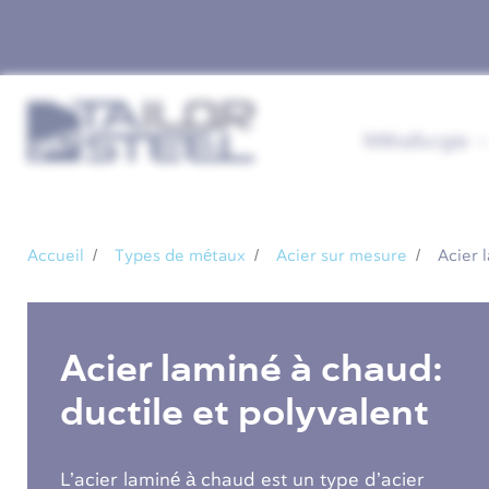
Métallurgie
Accueil
Types de métaux
Acier sur mesure
Acier 
Acier laminé à chaud:
ductile et polyvalent
L’acier laminé à chaud est un type d’acier