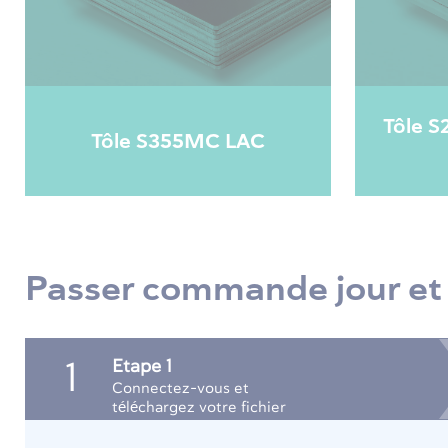
Tôle S
Tôle S355MC LAC
Passer commande jour et
Etape 1
1
Connectez-vous et
téléchargez votre fichier