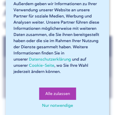
abgerundeten
Außerdem geben wir Informationen zu Ihrer
Aluminiumblechteile
Verwendung unserer Website an unsere
Partner für soziale Medien, Werbung und
ganz einfach in Sophia®
Analysen weiter. Unsere Partner führen diese
Informationen möglicherweise mit weiteren
Daten zusammen, die Sie ihnen bereitgestellt
haben oder die sie im Rahmen Ihrer Nutzung
Step 1
1
der Dienste gesammelt haben. Weitere
Einloggen und Datei
Informationen finden Sie in
hochladen
unserer
Datenschutzerklärung
und auf
Step 2
2
unserer
Cookie-Seite
, wo Sie Ihre Wahl
Wählen Sie Ihr
jederzeit ändern können.
gewünschtes Lieferdatum
Step 3
3
Erhalten Sie Ihr Angebot
Alle zulassen
innerhalb von 1 Minute
Nur notwendige
Einloggen und Datei