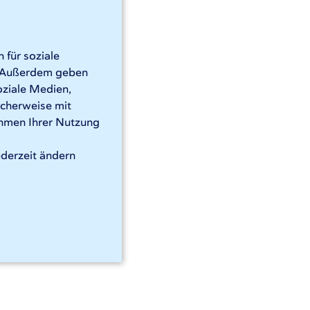
 für soziale
n. Außerdem geben
oziale Medien,
icherweise mit
ahmen Ihrer Nutzung
ederzeit ändern