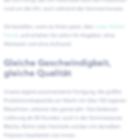
bei uns richtig. Bei 247TailorSteel läuft die Produktion
rund um die Uhr, auch während der Sommermonate.
Sie bestellen, wann es Ihnen passt, über
unser Online-
Portal
, und erhalten Sie sofort Ihr Angebot, ohne
Wartezeit und ohne Aufwand.
Gleiche Geschwindigkeit,
gleiche Qualität
Unsere eigene automatisierte Fertigung, die größte
Produktionskapazität am Markt mit über 150 eigenen
Maschinen, arbeitet das ganze Jahr. Das bedeutet:
Lieferung ab 48 Stunden, auch in der Sommerpause.
Bleche, Rohre oder Kantteile werden mit derselben
Präzision bearbeitet wie immer.