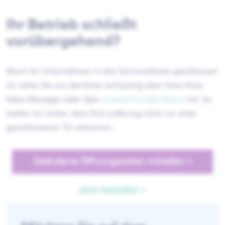
Ihr Betrieb schließt
vorübergehend?
Wenn Ihr Unternehmen in den Sommerferien geschlossen
ist, teilen Sie uns das bitte rechtzeitig über Ihren Area
Sales Manager oder über
unseren Kundendienst
mit. So
stellen wir sicher, dass Ihre Lieferung nicht vor einer
geschlossenen Tür ankommt.
Geänderte Öffnungszeiten mitteilen »
Jetzt bestellen »