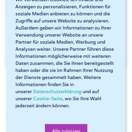
Anzeigen zu personalisieren, Funktionen für
soziale Medien anbieten zu können und die
Sie erhalten den Newsletter einmal pro Monat, eine
Abmeldung ist jederzeit möglich. In unserer
Zugriffe auf unsere Website zu analysieren.
Datenschutzerklärung
erfahren Sie mehr darüber, wie wir
Außerdem geben wir Informationen zu Ihrer
mit Ihren Daten umgehen
Verwendung unserer Website an unsere
Partner für soziale Medien, Werbung und
Analysen weiter. Unsere Partner führen diese
Informationen möglicherweise mit weiteren
Daten zusammen, die Sie ihnen bereitgestellt
haben oder die sie im Rahmen Ihrer Nutzung
der Dienste gesammelt haben. Weitere
Informationen finden Sie in
unserer
Datenschutzerklärung
und auf
unserer
Cookie-Seite
, wo Sie Ihre Wahl
jederzeit ändern können.
Aktuelle Nachrichten
Alle zulassen