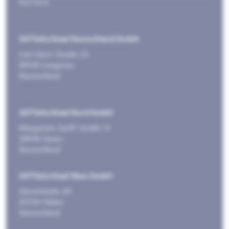
Karriere
247TailorSteel Deutschland GmbH
Carl-Zeiss-Straße 22
89129 Langenau
Deutschland
247TailorSteel Nord GmbH
Margarete-Steiff-Straße 13
28876 Oyten
Deutschland
247TailorSteel West GmbH
Giesenheide 49
40724 Hilden
Deutschland