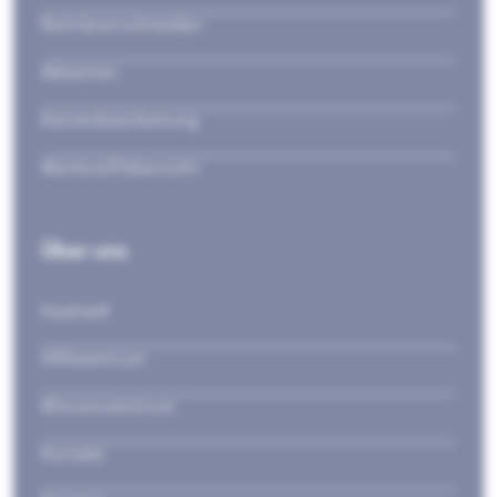
Rohrlaserschneiden
Abkanten
Kantenbearbeitung
Werkstoffübersicht
Über uns
Sophia®
Hilfezentrum
Wissenszentrum
Kontakt