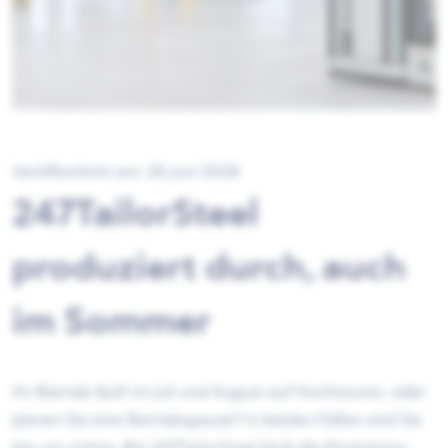
Veröffentlicht am: 26 Juni 2026
247TailorSteel
produziert durch, auch
im Sommer
Ihr Betrieb läuft im Juli und August auf Hochtouren, oder
planen Sie eine Betriebspause? In beiden Fällen sind Sie