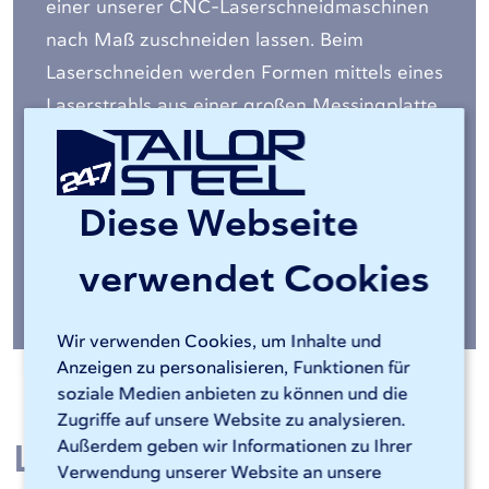
einer unserer CNC-Laserschneidmaschinen
nach Maß zuschneiden lassen. Beim
Laserschneiden werden Formen mittels eines
Laserstrahls aus einer großen Messingplatte
ausgeschnitten. Durch den Einsatz eines
Lasers ist es möglich, sehr komplexe Teile
auszuschneiden.
Diese Webseite
verwendet Cookies
Mehr über unsere Abkantpressen
Wir verwenden Cookies, um Inhalte und
Anzeigen zu personalisieren, Funktionen für
soziale Medien anbieten zu können und die
Zugriffe auf unsere Website zu analysieren.
Laserschneiden von
Außerdem geben wir Informationen zu Ihrer
Verwendung unserer Website an unsere