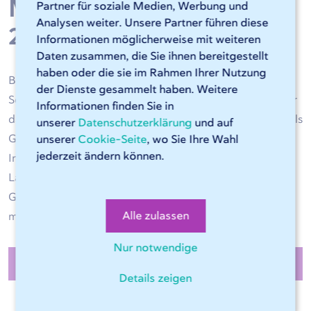
Messing bei
Partner für soziale Medien, Werbung und
Analysen weiter. Unsere Partner führen diese
247TailorSteel
Informationen möglicherweise mit weiteren
Daten zusammen, die Sie ihnen bereitgestellt
haben oder die sie im Rahmen Ihrer Nutzung
Bei 247TailorSteel können Sie unsere Online-Software
der Dienste gesammelt haben. Weitere
Sophia® nutzen, um schnell und effizient ein Angebot für
Informationen finden Sie in
das Laserschneiden von Messingblechen anzufordern. Als
unserer
Datenschutzerklärung
und auf
Geschäftskunde können Sie Sophia® 24/7 nutzen.
unserer
Cookie-Seite
, wo Sie Ihre Wahl
jederzeit ändern können.
Innerhalb einer Minute haben Sie Ihr Angebot für das
Laserschneiden von Messingplatten und nach der
Genehmigung können unsere Maschinen so schnell wie
Alle zulassen
möglich mit dem Schneiden Ihres Produkts beginnen.
Nur notwendige
Start mit Sophia®
Details zeigen