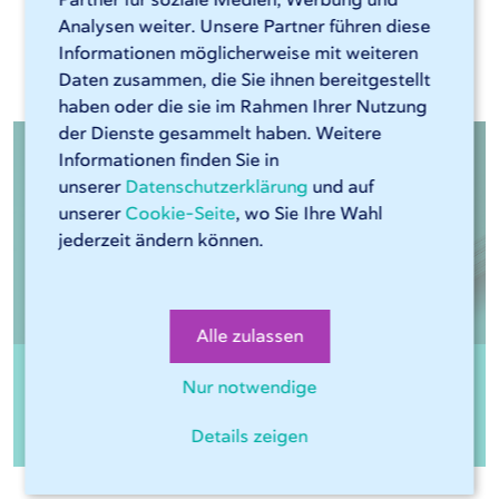
Analysen weiter. Unsere Partner führen diese
Relevante Materialen
Informationen möglicherweise mit weiteren
Daten zusammen, die Sie ihnen bereitgestellt
haben oder die sie im Rahmen Ihrer Nutzung
der Dienste gesammelt haben. Weitere
Informationen finden Sie in
unserer
Datenschutzerklärung
und auf
unserer
Cookie-Seite
, wo Sie Ihre Wahl
jederzeit ändern können.
Alle zulassen
Nur notwendige
3.3535 AlMg3 EN AW 5754 H111
Details zeigen