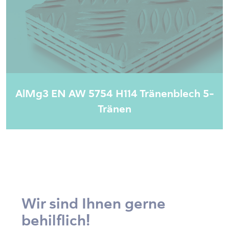
AlMg3 EN AW 5754 H114 Tränenblech 5-
Tränen
Wir sind Ihnen gerne
behilflich!