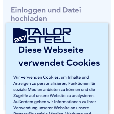
Einloggen und Datei
hochladen
Mit Sophia® bestellen Sie bei 247TailorSteel
einfach und schnell maßgeschneiderte
Diese Webseite
Metallprodukte. Gehen Sie zu Ihrem
Sophia®-
Dashboard
und melden Sie sich mit Ihren eigenen
verwendet Cookies
Zugangsdaten an. In Sophia® können Sie an
einem bestehenden Projekt weiterarbeiten oder
eine neue Anwendung starten. Laden Sie Ihre
Wir verwenden Cookies, um Inhalte und
Anzeigen zu personalisieren, Funktionen für
STEP-, DWG/DXF- oder TUB-Datei hoch.
soziale Medien anbieten zu können und die
Sophia® erkennt die Teile in den Baugruppen
Zugriffe auf unsere Website zu analysieren.
und prüft sie auf Machbarkeit.
Außerdem geben wir Informationen zu Ihrer
Verwendung unserer Website an unsere
Partner für soziale Medien, Werbung und