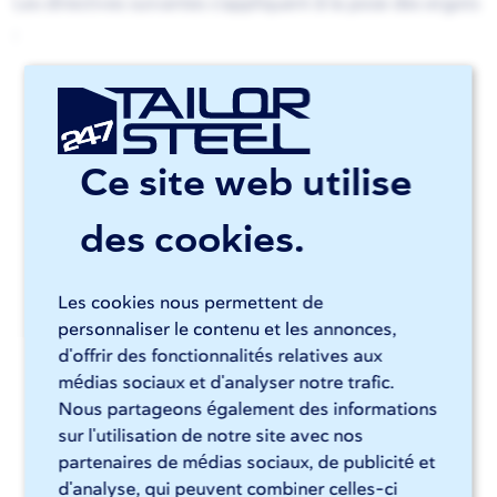
Les directives suivantes s'appliquent à la pose des ergots
:
Largeur des ergots
: minimum 5 mm
Distance entre les ergots sur une seule butée
(comme dans l'illustration 5)
: maximum 40 mm
Ce site web utilise
Distance entre les ergots sur deux butées (comme
dans l'illustration 6)
: minimum 200 mm
des cookies.
Les cookies nous permettent de
personnaliser le contenu et les annonces,
d'offrir des fonctionnalités relatives aux
médias sociaux et d'analyser notre trafic.
Nous partageons également des informations
sur l'utilisation de notre site avec nos
partenaires de médias sociaux, de publicité et
d'analyse, qui peuvent combiner celles-ci