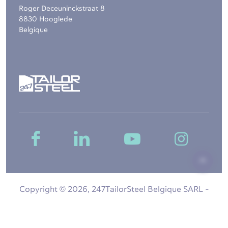
Roger Deceuninckstraat 8
8830 Hooglede
Belgique
Copyright © 2026, 247TailorSteel Belgique SARL -
Structure du site
-
Clause de non-responsabilité
-
Confidentialité
-
Conditions générales
-
Paramètres des cookies