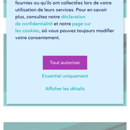
fournies ou qu'ils ont collectées lors de votre
Tube rond Inox 304 soudé HF non-recuit
utilisation de leurs services. Pour en savoir
plus, consultez notre
déclaration
de confidentialité
et notre
page sur
les cookies
, où vous pouvez toujours modifier
votre consentement.
Tout autoriser
Essentiel uniquement
Afficher les détails
Tube rond Inox 304 recuit