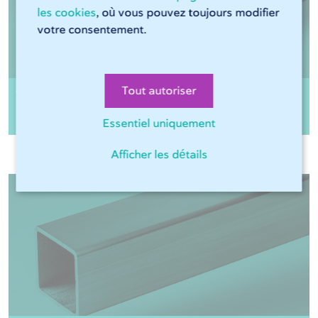
les cookies
, où vous pouvez toujours modifier
votre consentement.
Tout autoriser
Tube rectangulaire Inox 304 gr320 non-
recuit
Essentiel uniquement
Afficher les détails