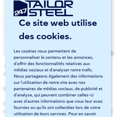
Ce site web utilise
des cookies.
Les cookies nous permettent de
personnaliser le contenu et les annonces,
d'offrir des fonctionnalités relatives aux
Illustration 4. Comme résoudre le message « Problème
médias sociaux et d'analyser notre trafic.
avec la pièce pliée » dans SpaceClaim
Nous partageons également des informations
sur l'utilisation de notre site avec nos
partenaires de médias sociaux, de publicité et
3. MegaCAD
d'analyse, qui peuvent combiner celles-ci
avec d'autres informations que vous leur avez
Si vous travaillez avec MegaCAD, modifiez les
fournies ou qu'ils ont collectées lors de votre
paramètres comme suit afin que Sophia® puisse analyser
utilisation de leurs services. Pour en savoir